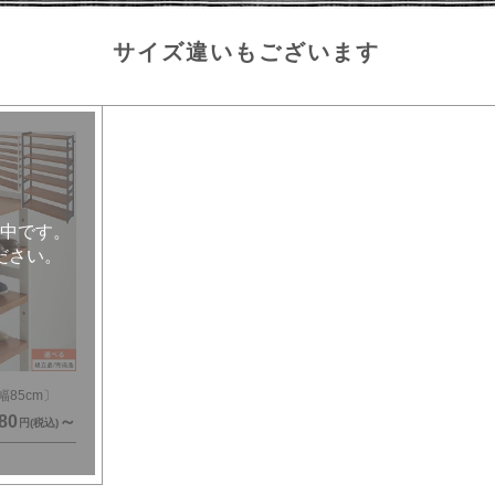
サイズ違いもございます
85cm〕
80
～
円(税込)