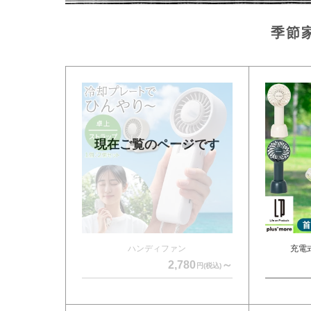
季節
ハンディファン
充電
2,780
～
円(税込)