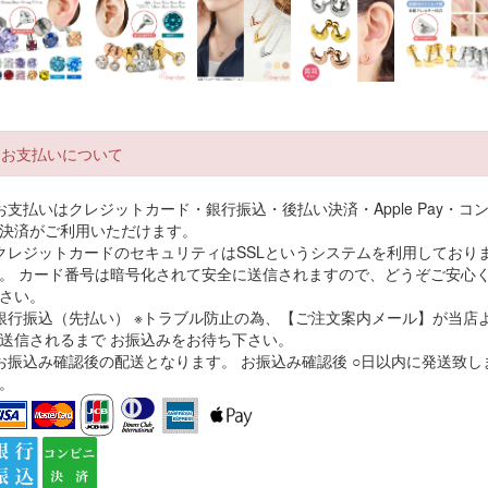
30代
5.00
レビュー点数:
bizyutubizyutuさん
投稿日：2026-07-2
(件)
【7月8月の限
軟骨ピアス つ
ネックレス Vデ
【両耳セット】
【短いネジ山
梱包も丁寧でお店の方の心がこもっていていつも満足です
定カラー入荷】
けっぱなし 極
ザイン サージ
新型キャッチ
楽天1位 軟骨
ボディピアス 1
小 ボディピア
カルステンレス
外れにくい ピ
アス 14g 16g
購入者
g 16g 14g 2m
お支払いについて
ス 14G 16G 18
付けっぱなし
アス 金属アレ
種類 星 月 ハ
40代
5.00
レビュー点数:
m ラブレット
G ラブレット
金属アレルギー
ルギー 月 三日
ト 丸 ボディ
軟骨ピアス 耳
キュービックジ
対応 ゴールド
月 ムーン 耳用
アス ラブレ
お支払いはクレジットカード・銀行振込・後払い決済・Apple Pay・コ
たぶ ピアス つ
ルコニア フク
シルバー ピン
イヤーロブ サ
トピアス ラ
けっぱなし 金
リン留め 覆輪
クゴールド あ
ージカルステン
レット ピア
決済がご利用いただけます。
購入者さん
投稿日：2026-07-2
(件)
属アレルギー
ミニピアス 小
ずきチェーン
レス サージカ
ラブレットス
クレジットカードのセキュリティはSSLというシステムを利用しており
セカンドピアス
さい ヘリック
アジャスター付
ルステンレス
ッド 耳たぶ 
とても可愛い商品をありがとうございます。気に入ったらリピしま
。 カード番号は暗号化されて安全に送信されますので、どうぞご安心
医療用ステンレ
ス トラガス 耳
き 40cm
ネジ式
アス 軟骨 ト
購入者
す。「ケース希望」
さい。
ス ファースト
たぶ 金属アレ
ガス ヘリッ
銀行振込（先払い） ※トラブル防止の為、【ご注文案内メール】が当店
4.00
レビュー点数:
ピアス 片耳用
ルギー対応 サ
ス つけっぱ
送信されるまで お振込みをお待ち下さい。
【立爪ジュエル
ージカルステン
し 金属アレ
シリーズ】
レス ネジ式 シ
ギー対応 ur
お振込み確認後の配送となります。 お振込み確認後 ○日以内に発送致し
ンプル レディ
購入者さん
投稿日：2026-07-2
。
(件)
ース メンズ【7
月8月9月の限
梱包がしっかりしていてよかったです。添えていただいたA4紙もよ
定カラー入荷】
購入者
くある新商品の紹介じゃなく、便利グッズや私の知らない関連情報で
代
興味深く拝見しました。「ケース希望」です。
5.00
レビュー点数: