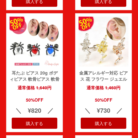
購入する
購入する
耳たぶ ピアス 20g ボデ
金属アレルギー対応 ピア
ィピアス 軟骨ピアス 軟骨
ス 花 フラワー ジュエル
耳用 イヤーロブ 軟骨用
かわいい シルバー ゴール
通常価格
1,640円
通常価格
1,460円
トラガス ヘリックス スト
ド ピンクゴールド サージ
レートバーベル シルバー
カルステンレス 耳 おしゃ
50%OFF
50%OFF
ゴールド ピンクゴールド
れ イヤー urk
ココスバル11さん
投稿日：2026-07-2
＼ ¥820 ／
＼ ¥730 ／
個性派 クモ urk
初めて利用しました。丁寧な梱包、メッセージカードも嬉しかったで
購入者
す！「ケース希望」
購入する
購入する
40代
5.00