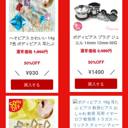
bizyutubizyutuさん
投稿日：2026-07-2
(件)
梱包も丁寧でお店の方の心がこもっていていつも満足です
購入者
40代
5.00
レビュー点数:
ボディピアス プラグ ジュ
へそピアス かわいい 14g
購入者さん
投稿日：2026-07-2
(件)
エル 14mm 12mm 00G
7色 ボディピアス 耳たぶ
0G 2G 4G 6G 8G 10G
とても可愛い商品をありがとうございます。気に入ったらリピしま
ピアス 立爪 かわいい ヘ
通常価格
2,980円
通常価格
1,860円
12G 14G 医療用 サージ
ソピ バナナバーベル カー
購入者
す。「ケース希望」
カルステンレス 拡張 ラー
ブバーベル ビジュー 金属
50%OFF
4.00
50%OFF
レビュー点数:
ジホール ホールトゥ イヤ
アレルギー対応 ボディピ
＼ ¥1490 ／
ーロブ メンズ レディース
＼ ¥930 ／
カーブドバー urk
おしゃれ urk
購入者さん
投稿日：2026-07-2
(件)
購入する
購入する
梱包がしっかりしていてよかったです。添えていただいたA4紙もよ
購入者
くある新商品の紹介じゃなく、便利グッズや私の知らない関連情報で
代
興味深く拝見しました。「ケース希望」です。
5.00
レビュー点数:
購入者さん
投稿日：2026-07-2
(件)
手書きのメッセージを毎回ありがとうございます。心があたたまりま