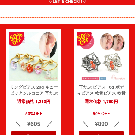
リングピアス 20g キュー
耳たぶ ピアス 16g ボデ
ビックジルコニア 耳たぶ
ィピアス 軟骨ピアス 軟骨
かわいい ボディピアス リ
耳用 イヤーロブ 軟骨用
通常価格
1,210円
通常価格
1,780円
ング ピアス 仕事用 ヘリ
トラガス ヘリックス スト
ックス 軟骨ピアス トラガ
レートバーベル シルバー
50%OFF
50%OFF
ス 医療用ステンレス 医療
ブラック クモの巣 個性派
＼ ¥605 ／
＼ ¥890 ／
用 サージカルステンレス
クモ urk
金属アレルギー対応 urk