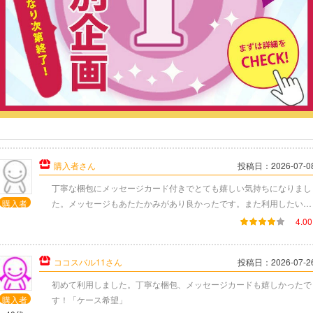
chikahさん
投稿日：2026-07-0
(件)
手書きのメッセージが入っていて、とても丁寧に対応してくださって
購入者
ること嬉しかったです。
40代
代
5.00
レビュー点数:
ar0414さん
投稿日：2026-07-0
(件)
梱包も丁寧で、手書きのお手紙が入っていたのがまた優しさを感じま
購入者
した！「ケース希望」
40代
5.00
レビュー点数:
購入者さん
投稿日：2026-07-0
(件)
丁寧な梱包にメッセージカード付きでとても嬉しい気持ちになりまし
購入者
た。メッセージもあたたかみがあり良かったです。また利用したいと
思いました。｢ケース希望｣
4.00
レビュー点数:
ココスバル11さん
投稿日：2026-07-2
(件)