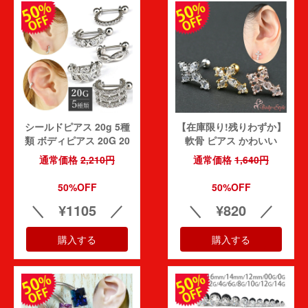
__R__0_0さん
投稿日：2026-07-2
(件)
迅速な対応、かつ手書きメッセージも嬉しかったです♪ありがとうご
購入者
ざいました。
30代
5.00
レビュー点数:
UTA1111さん
投稿日：2026-07-2
(件)
シールドピアス 20g 5種
【在庫限り!残りわずか】
類 ボディピアス 20G 20
軟骨 ピアス かわいい
購入後、すぐに届きました。梱包も丁寧でメッセージカードも付いて
ゲージ 軟骨ピアス ピアス
20g CZ ボディピアス ピ
購入者
いました。信頼できるショップだと思います。
通常価格
2,210円
通常価格
1,640円
シールド シールドバーベ
アス 耳たぶ トラガス 軟
50代
5.00
レビュー点数:
ル ストレートバーベル セ
骨 おしゃれ サージカルス
50%OFF
50%OFF
カンドピアス 医療用 サー
テンレス 金属アレルギー
＼ ¥1105 ／
＼ ¥820 ／
ジカルステンレス かわい
対応 バーベル 20ゲージ
まるちめんさん
投稿日：2026-07-2
(件)
い 金属アレルギー urk
耳 トラガス ヘリックス
すぐ到着しました！発送が早くて助かります！
ストレートバーベル urk
購入する
購入する
購入者
30代
5.00
レビュー点数: