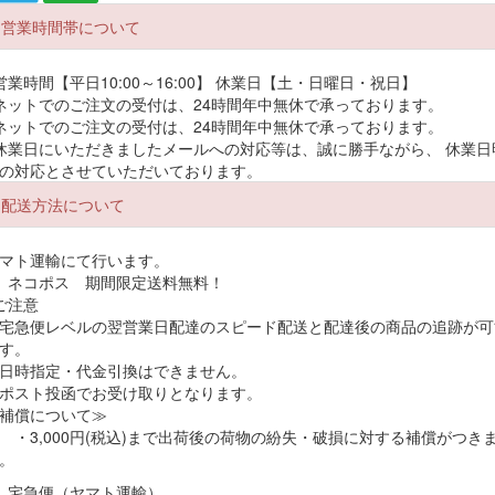
営業時間帯について
購入者さん
投稿日：2026-07-2
(件)
手書きのメッセージを毎回ありがとうございます。心があたたまりま
営業時間【平日10:00～16:00】 休業日【土・日曜日・祝日】
購入者
す！「ケース希望」
ネットでのご注文の受付は、24時間年中無休で承っております。
ネットでのご注文の受付は、24時間年中無休で承っております。
代
5.00
レビュー点数:
休業日にいただきましたメールへの対応等は、誠に勝手ながら、 休業日
の対応とさせていただいております。
購入者さん
投稿日：2026-07-1
(件)
配送方法について
注文してから到着まで早かったです。また利用したいです。「ケース
購入者
希望」
マト運輸にて行います。
代
 ネコポス 期間限定送料無料！
5.00
レビュー点数:
ご注意
宅急便レベルの翌営業日配達のスピード配送と配達後の商品の追跡が可
す。
購入者さん
投稿日：2026-07-1
(件)
日時指定・代金引換はできません。
発送も本当に早く助かりました！ありがとうございます
ポスト投函でお受け取りとなります。
購入者
補償について≫
代
3,000円(税込)まで出荷後の荷物の紛失・破損に対する補償がつき
5.00
レビュー点数:
。
 宅急便（ヤマト運輸）