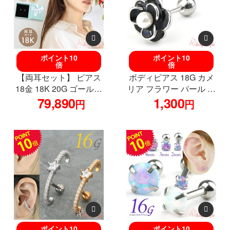
ポイント10
ポイント10
倍
倍
【両耳セット】 ピアス
ボディピアス 18G カメ
18金 18K 20G ゴールド
リア フラワー パール ス
ラボグロウンダイヤモ
79,890
トレートバーベル サー
1,300
円
円
ンド 0.2ct ジュエル フク
ジカルステンレス 花 か
リン留め 覆輪 ボディピ
わいい 大人可愛い 耳た
アス 耳たぶ 軟骨ピアス
ぶ 軟骨 つけっぱなし 金
耳用 イヤーロブ 軟骨用
属アレルギー対応
バーベル ストレートバ
ーベル シンプル
ポイント10
ポイント10