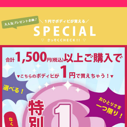
購入者さん
投稿日：2026-07-1
(件)
早くに送っていただきありがとうございます。お手紙もありがとうご
購入者
ざいました。
代
5.00
レビュー点数:
購入者さん
投稿日：2026-07-1
(件)
前回の購入で迅速丁寧な梱包対応だったので、今回もこちらで購入さ
購入者
せて頂きました。?ケース希望?
代
5.00
レビュー点数:
購入者さん
投稿日：2026-07-1
(件)
手書きメッセージもネットショップなのに身近に感じて良かったで
購入者
す。
代
5.00
レビュー点数: