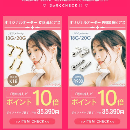
代
ース希望｣
5.00
レビュー点数:
購入者さん
投稿日：2026-07-1
(件)
いつもながら対応がものすごく早く、手書きのメッセージカードまで
購入者
入っていて、ひとつひとつの取引を大事になさる素敵なお店だと感じ
代
ました。ピアスホールが閉じてしまった箇所があるので開ける予定で
5.00
レビュー点数:
いますが、その際はまたここでお買い物をするつもりです。
購入者さん
投稿日：2026-07-1
(件)
一つづつの物も、商品ごとに袋に入れてくれているので、分かりやす
購入者
くて良いです。「ケース希望」
代
5.00
レビュー点数:
購入者さん
投稿日：2026-07-1
(件)
たいへん迅速でとても丁寧に発送していただきました。安心して購入
購入者
できました！
代
5.00
レビュー点数: