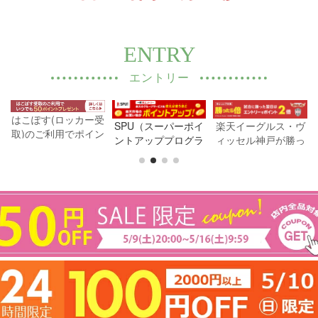
ENTRY
エントリー
はこぽす(ロッカー受
規
SPU（スーパーポイ
楽天イーグルス・ヴ
取)のご利用でポイン
ン
ントアッププログラ
ィッセル神戸が勝っ
トプレゼントプログ
ム）各種サービスご
た翌日のエントリー
ラム
利用でポイント最大
で、翌日はポイント
14倍
2倍・W勝利で3倍