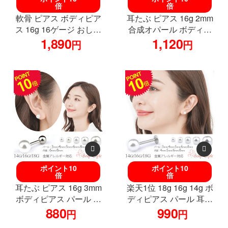
倍
倍
軟骨 ピアス ボディピア
耳たぶ ピアス 16g 2mm
ス 16g 16ゲージ おしゃ
合成オパール ボディピ
れ かわいい サージカル
1,890
アス 医療用 サージカル
1,120
円
円
ステンレス イヤーカフ
ステンレス 軟骨ピアス
イヤーカフ風 星 スター
おしゃれ 軟骨 耳用 イヤ
金属アレルギー対応 軟
ーロブ 軟骨用 トラガス
骨用 耳たぶ 軟骨ピアス
ヘリックス 金属アレル
トラガス ヘリックス
ギー対応 シルバー 小さ
い
ポイント10
ポイント10
倍
倍
耳たぶ ピアス 16g 3mm
楽天1位 18g 16g 14g ボ
ボディピアス パール 軟
ディピアス パール 耳た
骨ピアス 軟骨 耳用 イヤ
880
ぶ ピアス 軟骨ピアス ね
990
円
円
ーロブ 軟骨用 トラガス
じ式ピアス 寝ても痛く