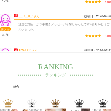
初めて利用しました。丁寧な梱包、メッセージカードも嬉しかったで
購入者
す！「ケース希望」
40代
代
5.00
レビュー点数:
__R__0_0さん
投稿日：2026-07-2
(件)
迅速な対応、かつ手書きメッセージも嬉しかったです♪ありがとうご
購入者
ざいました。
30代
5.00
レビュー点数:
UTA1111さん
投稿日：2026-07-2
(件)
RANKING
購入後、すぐに届きました。梱包も丁寧でメッセージカードも付いて
購入者
いました。信頼できるショップだと思います。
ランキング
50代
5.00
レビュー点数:
総合
鼻ピアス
軟骨ピアス
まるちめんさん
投稿日：2026-07-2
(件)
すぐ到着しました！発送が早くて助かります！
購入者