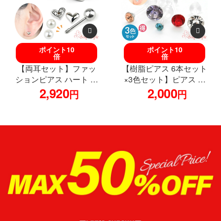
ポイント10
ポイント10
倍
倍
【両耳セット】ファッ
【樹脂ピアス 6本セット
ションピアス ハート パ
×3色セット】ピアス 耳
ール モチーフ付け替え
2,920
たぶ 金属アレルギー対
2,000
円
円
対応 カスタム ストレー
応 樹脂 小さい 極小 ジ
トバーベル シルバー シ
ュエル 2mm 3mm 4mm
ンプル サージカルステ
5mm パール 6mm 8mm
ンレス 金属アレルギー
樹脂ポスト 仕事用 シン
対応
プル セット かわいい 可
愛い おしゃれ