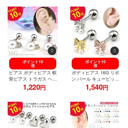
ヘリックス 仕事 仕事用
ない 金属アレルギー対
バーベル シンプル スト
応 軟骨 ラブレット プレ
レートバーベル 医療用
ゼント ラブレットピア
ス 引っかからない 引っ
かかり にくい ラブレッ
トピアス16g おしゃれ
つけっぱなし サージカ
ルステンレス
ポイント10
ポイント10
倍
倍
ピアス ボディピアス 軟
ボディピアス 16G リボ
骨ピアス トラガス ヘリ
ン パール キュービック
ックス 医療用 サージカ
1,220
ジルコニア 可愛い おし
1,540
円
円
ルステンレス 金属アレ
ゃれ ストレートバーベ
ルギー対応 16g 16ゲー
ル サージカルステンレ
ジ パール ビジュー おし
ス 金属アレルギー対応
ゃれ 可愛い
耳たぶ 軟骨ピアス ヘリ
ックス イヤーロブ