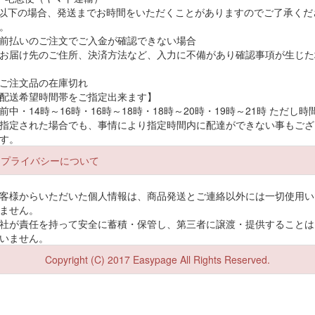
購入者さん
投稿日：2026-07-1
(件)
 以下の場合、発送までお時間をいただくことがありますのでご了承くだ
。
発送も早く、丁寧な梱包で、尚開封しやすいよう工夫して頂けててと
前払いのご注文でご入金が確認できない場合
購入者
ても親切なショップさんでした。メッセカードも嬉しかったです?｢ケ
お届け先のご住所、決済方法など、入力に不備があり確認事項が生じた
代
ース希望｣
5.00
レビュー点数:
ご注文品の在庫切れ
配送希望時間帯をご指定出来ます】
購入者さん
投稿日：2026-07-1
(件)
前中・14時～16時・16時～18時・18時～20時・19時～21時 ただし時
いつもながら対応がものすごく早く、手書きのメッセージカードまで
指定された場合でも、事情により指定時間内に配達ができない事もござ
す。
購入者
入っていて、ひとつひとつの取引を大事になさる素敵なお店だと感じ
代
ました。ピアスホールが閉じてしまった箇所があるので開ける予定で
5.00
レビュー点数:
プライバシーについて
いますが、その際はまたここでお買い物をするつもりです。
客様からいただいた個人情報は、商品発送とご連絡以外には一切使用い
購入者さん
投稿日：2026-07-1
(件)
ません。
一つづつの物も、商品ごとに袋に入れてくれているので、分かりやす
社が責任を持って安全に蓄積・保管し、第三者に譲渡・提供することは
購入者
くて良いです。「ケース希望」
いません。
代
5.00
レビュー点数:
Copyright (C) 2017 Easypage All Rights Reserved.
購入者さん
投稿日：2026-07-1
(件)