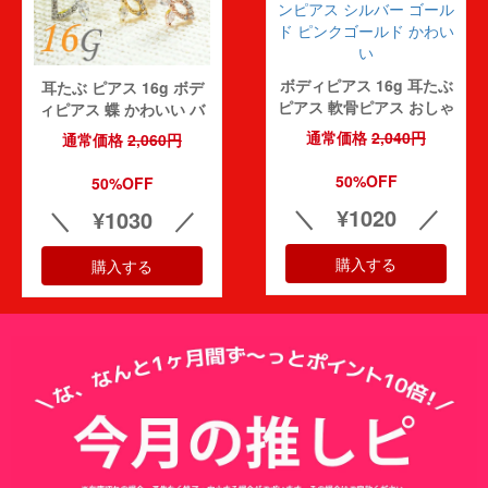
購入者
す！「ケース希望」
代
5.00
レビュー点数:
ボディピアス 16g 耳たぶ
耳たぶ ピアス 16g ボデ
ピアス 軟骨ピアス おしゃ
ィピアス 蝶 かわいい バ
購入者さん
投稿日：2026-07-1
(件)
れ 軟骨 耳用 イヤーロブ
タフライ ジュエル サージ
通常価格
2,040円
通常価格
2,060円
注文してから到着まで早かったです。また利用したいです。「ケース
軟骨用 トラガス ヘリック
カルステンレス トラガス
ス チェーン チェーンピア
購入者
希望」
軟骨ピアス ヘリックス 軟
50%OFF
50%OFF
ス シルバー ゴールド ピ
骨用 金属アレルギー対応
代
5.00
レビュー点数:
＼ ¥1020 ／
＼ ¥1030 ／
ンクゴールド かわいい
右耳用 左耳用 右向き 左
向き ストレー urk
購入する
購入者さん
投稿日：2026-07-1
購入する
(件)
発送も本当に早く助かりました！ありがとうございます
購入者
代
5.00
レビュー点数:
購入者さん
投稿日：2026-07-1
(件)
発送も早く、丁寧な梱包で、尚開封しやすいよう工夫して頂けててと
購入者
ても親切なショップさんでした。メッセカードも嬉しかったです?｢ケ