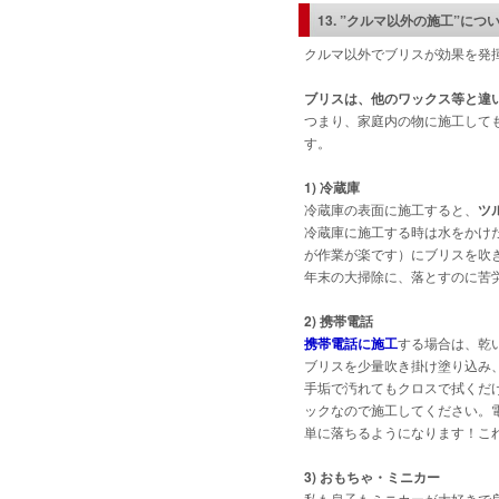
13. ”クルマ以外の施工”につ
クルマ以外でブリスが効果を発
ブリスは、他のワックス等と違
つまり、家庭内の物に施工して
す。
1) 冷蔵庫
冷蔵庫の表面に施工すると、
ツ
冷蔵庫に施工する時は水をかけ
が作業が楽です）にブリスを吹
年末の大掃除に、落とすのに苦
2) 携帯電話
携帯電話に施工
する場合は、乾
ブリスを少量吹き掛け塗り込み
手垢で汚れてもクロスで拭くだ
ックなので施工してください。
単に落ちるようになります！こ
3) おもちゃ・ミニカー
私も息子もミニカーが大好きで