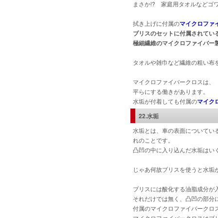
まさか!? 家庭用タオルなどゴ
拭き上げに付属の
マイクロファ
ブリスのセットに付属されてい
極細繊維のマイクロファイバー製
タオルや雑巾など繊維の粗い布
マイクロファイバークロスは、
平らにする働きがあります。
水垢が付着しても付属の
マイク
22.水垢
水垢とは、車の表面についてい
れのことです。
凸凹の中に入り込んだ水垢はい
じゃあ何故ブリスを使うと水垢
ブリスには酸化する油脂成分が
それだけでは無く、凸凹の部分
付属のマイクロファイバークロ
マイクロファイバークロスはブ