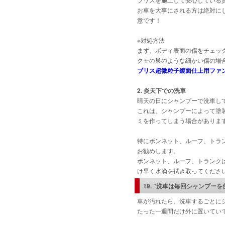
お車を大事にされる方は絶対に
意です！
※対処方法
まず、ボディ表面の傷をチェッ
クモの巣のような細かい傷の場合
ブリス超微粒子鏡面仕上用ファ
2. 炎天下での洗車
晴天の日にシャンプーで洗車し
これは、シャンプーによって塗
ミを作ってしまう場合がありま
特にボンネット、ルーフ、トラ
お勧めします。
ボンネット、ルーフ、トランク
け早く水滴を拭き取ってくださ
19.
”洗車は毎回シャンプーを
車が汚れたら、洗車するごとに
たった一週間だけ外に置いてい