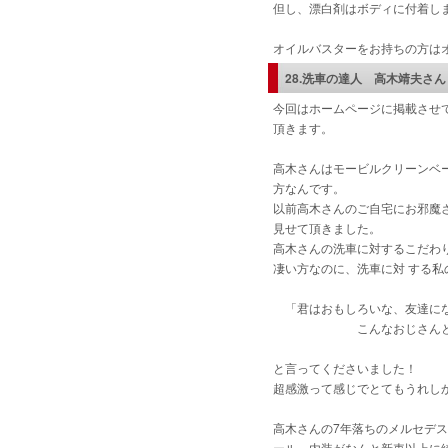
但し、漂白剤はボディに付着し
オイルバスターをお持ちの方は
28.洗車の達人 高木靖夫さ
今回はホームページに掲載させ
頂きます。
高木さんはモービルクリーンベ
方なんです。
以前高木さんのご自宅にお邪魔
見せて頂きました。
高木さんの洗車に対するこだわ
凄い方なのに、洗車に対 する
「君はおもしろいな、友達に
こんなおじさんと友達に
と言ってくださいました！
超感激って感じでとてもうれし
高木さんの7年落ちのメルセデス
ール、内装がなんと新車以上に