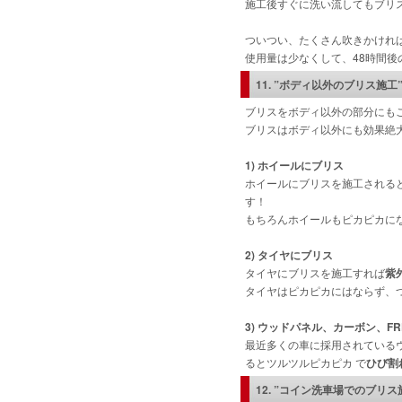
施工後すぐに洗い流してもブリ
ついつい、たくさん吹きかけれ
使用量は少なくして、48時間
11. ”ボディ以外のブリス施工
ブリスをボディ以外の部分にも
ブリスはボディ以外にも効果絶
1) ホイールにブリス
ホイールにブリスを施工される
す！
もちろんホイールもピカピカに
2) タイヤにブリス
タイヤにブリスを施工すれば
紫
タイヤはピカピカにはならず、
3) ウッドパネル、カーボン、F
最近多くの車に採用されている
るとツルツルピカピカ で
ひび割
12. ”コイン洗車場でのブリ