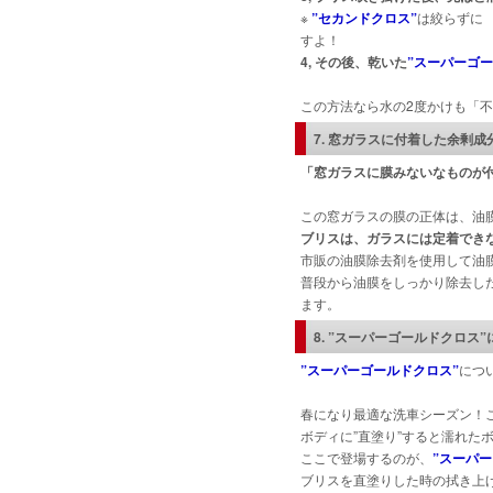
※
”セカンドクロス”
は絞らずに 
すよ！
4, その後、乾いた
”スーパーゴー
この方法なら水の2度かけも「
7. 窓ガラスに付着した余剰
「窓ガラスに膜みないなものが
この窓ガラスの膜の正体は、油膜
ブリスは、ガラスには定着でき
市販の油膜除去剤を使用して油
普段から油膜をしっかり除去し
ます。
8. ”スーパーゴールドクロス
”スーパーゴールドクロス”
につ
春になり最適な洗車シーズン！
ボディに”直塗り”すると濡れた
ここで登場するのが、
”スーパ
ブリスを直塗りした時の拭き上