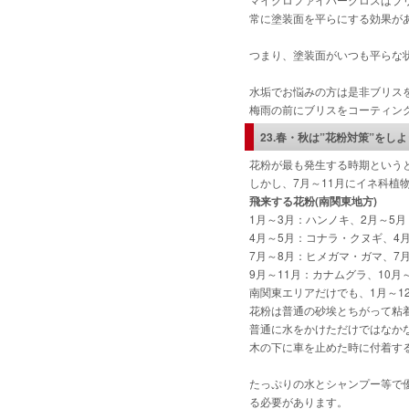
常に塗装面を平らにする効果が
つまり、塗装面がいつも平らな
水垢でお悩みの方は是非ブリス
梅雨の前にブリスをコーティン
23.春・秋は
”
花粉対策
”
をしよ
花粉が最も発生する時期という
しかし、7月～11月にイネ科植
飛来する花粉(南関東地方)
1月～3月：ハンノキ、
2月～5
4月～5月：コナラ・クヌギ、4
7月～8月：ヒメガマ・ガマ、7月
9月～11月：カナムグラ、10
南関東エリアだけでも、1月～1
花粉は普通の砂埃とちがって粘
普通に水をかけただけではなか
木の下に車を止めた時に付着す
たっぷりの水とシャンプー等で
る必要があります。