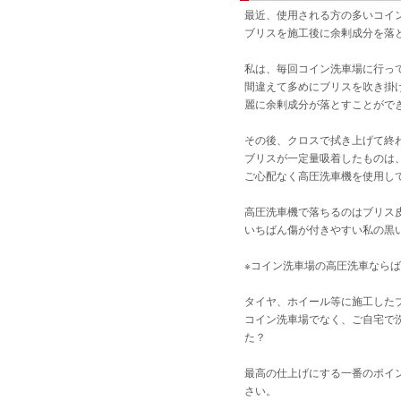
最近、使用される方の多いコイ
ブリスを施工後に余剰成分を落
私は、毎回コイン洗車場に行っ
間違えて多めにブリスを吹き掛
麗に余剰成分が落とすことがで
その後、クロスで拭き上げて終
ブリスが一定量吸着したものは
ご心配なく高圧洗車機を使用し
高圧洗車機で落ちるのはブリス
いちばん傷が付きやすい私の黒
※コイン洗車場の高圧洗車なら
タイヤ、ホイール等に施工した
コイン洗車場でなく、ご自宅で
た？
最高の仕上げにする一番のポイ
さい。