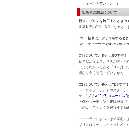
（ちょっと大変だけど！）
5. 新車の施工について
新車にブリスを施工するときの
決算時期の2月・3月になると
Q1・ 新車に、ブリスをすると
Q2・ ディーラーでオプション
Q1 について、答えはNOです！
新車だからこそ、キズが付く前
べよくなかったため「３ヶ月は
術なら全く問題ございません。
Q2 について、答えはYESです！
ペイントシーラントやスターシ
が、
”ブリス”
”ブリスエックス”
液剤やコーティング皮膜が混ざ
下のコーティングを保護する効
ディーラーによっては納車前に
ブリスはワックスとあまり相性