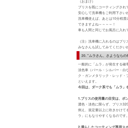
（おまけ）
ブリスを既にコーティングされ
安心して洗車機をご利用下さい
洗車機使えば、あとは10分程
できますよね～～～～！
車も人間と同じでお風呂に入れ
（注）洗車機に入れるのはブリ
みなさんも試してみてください
20. "ムラさん、さようならの
一般的に「ムラ」が発生する確
淡色車（パール・シルバー・白
ク・ガンメタリック・レッド・
といえます。
今回は、ダーク系でも「ムラ」
1.ブリスの使用量の目安は、ボ
濃色・淡色に限らず、ブリス32
例え、規定量以上に吹きかけて
ラ」にもなりやすくなるのです
2.濡らしたコーティング専用ス