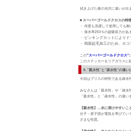
拭き上げた後の光沢に違いが出
■ スーパーゴールドクロスの特
・ 何度も洗濯して使用しても
・ 保水率253％の超吸収力が
ピンキングカットによりド
・
両面起毛加工のため、ホコ
・
この
"
スーパーゴールドクロス"
このステッカーをリアガラスに
9. ”親水性”と”疎水性”の違
今回はブリスの特性である疎水
みなさんは「親水性」や「疎水
「親水性」と「疎水性」の違い
【親水性】…水に溶けやすいこ
分子・原子団が電気を帯びてい
ざまな性質。