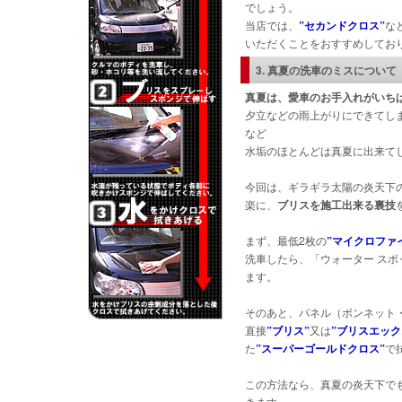
でしょう。
当店では、
”セカンドクロス”
な
いただくことをおすすめしてお
3. 真夏の洗車のミスについて
真夏は、愛車のお手入れがいち
夕立などの雨上がりにできてし
など
水垢のほとんどは真夏に出来て
今回は、ギラギラ太陽の炎天下
楽に、
ブリスを施工出来る裏技
まず、最低2枚の
”マイクロファ
洗車したら、「ウォーター ス
ます。
そのあと、パネル（ボンネット
直接
”ブリス”
又は
”ブリスエック
た
”スーパーゴールドクロス”
で
この方法なら、真夏の炎天下で
きます。