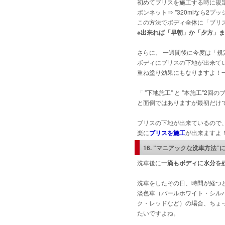
初めてブリスを施工する時に規
ボンネット⇒ "320mlなら2プ
この方法でボディ全体に「ブリ
※出来れば「早朝」か「夕方」また
さらに、 一週間後に今度は「
ボディにブリスの下地が出来て
重ね塗り効果にもなりますよ！
「 "下地施工" と "本施工"2
と面倒ではありますが最初だけ
ブリスの下地が出来ているので
楽に
ブリスを施工
が出来ますよ
16.
”
マニアックな洗車方法”
洗車後に
一滴もボディに水分を
洗車をしたその日、時間が経つ
淡色車（パールホワイト・シル
ク・レッドなど）の場合、ちょ
たいですよね。