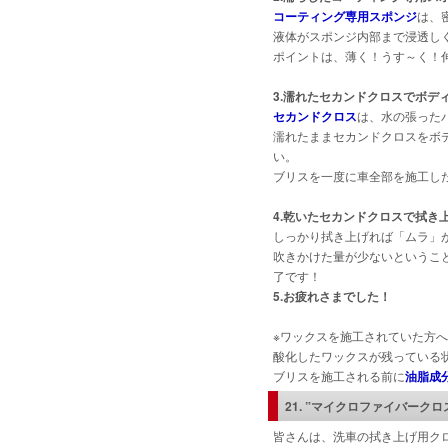
コーティング専用スポンジ
は、
液体がスポンジ内部まで浸透し
ポイントは、薄く！うす～く！
3.濡れたセカンドクロスでボデ
セカンドクロス
は、水の張った
濡れたままセカンドクロスをボ
い。
ブリスを一度に車全部を施工し
4.乾いたセカンドクロスで拭き
しっかり拭き上げれば「ムラ」
吹きかけた量が少ないというこ
了です！
5.お疲れさまでした！
※ワックスを施工されていた方
酸化したワックスが残っている
ブリスを施工される前に
油脂成
21. ”マイクロファイバークロ
皆さんは、洗車の拭き上げ用ク