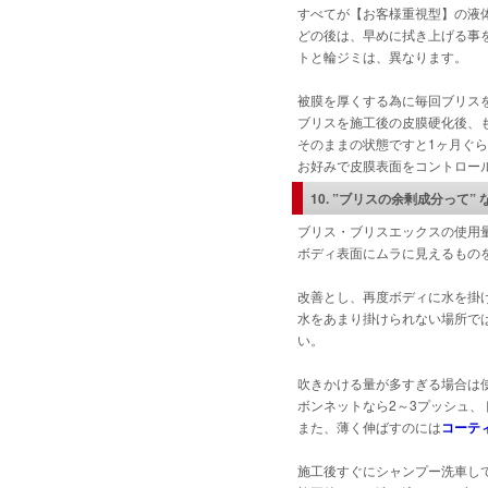
すべてが【お客様重視型】の液
どの後は、早めに拭き上げる事
トと輪ジミは、異なります。
被膜を厚くする為に毎回ブリス
ブリスを施工後の皮膜硬化後、
そのままの状態ですと1ヶ月ぐ
お好みで皮膜表面をコントロー
10. ”ブリスの余剰成分って” 
ブリス・ブリスエックスの使用
ボディ表面にムラに見えるもの
改善とし、再度ボディに水を掛
水をあまり掛けられない場所で
い。
吹きかける量が多すぎる場合は
ボンネットなら2～3プッシュ、
また、薄く伸ばすのには
コーテ
施工後すぐにシャンプー洗車し