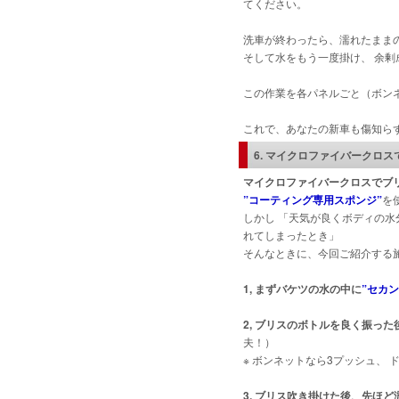
てください。
洗車が終わったら、濡れたまま
そして水をもう一度掛け、 余
この作業を各パネルごと（ボン
これで、あなたの新車も傷知ら
6. マイクロファイバークロ
マイクロファイバークロスでブ
”コーティング専用スポンジ”
を
しかし 「天気が良くボディの
れてしまったとき」
そんなときに、今回ご紹介する
1, まずバケツの水の中に
”セカ
2, ブリスのボトルを良く振っ
夫！）
※ ボンネットなら3プッシュ、
3, ブリス吹き掛けた後、先ほ