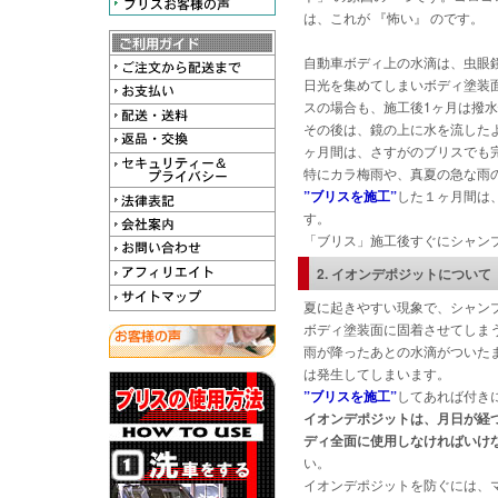
は、これが 『怖い』 のです。
自動車ボディ上の水滴は、虫眼
日光を集めてしまいボディ塗装
スの場合も、施工後1ヶ月は撥
その後は、鏡の上に水を流した
ヶ月間は、さすがのブリスでも
特にカラ梅雨や、真夏の急な雨
”ブリスを施工”
した１ヶ月間は
す。
「ブリス」施工後すぐにシャン
2. イオンデポジットについて
夏に起きやすい現象で、シャン
ボディ塗装面に固着させてしま
雨が降ったあとの水滴がついた
は発生してしまいます。
”ブリスを施工”
してあれば付き
イオンデポジットは、月日が経
ディ全面に使用しなければいけ
い。
イオンデポジットを防ぐには、