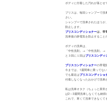
ボディに付着した汚れが落とせ
ブリスは、毎回シャンプーで洗
さい。
シャンプーで洗車されたほうが
防止します。
ブリスコンディショナー
は、帯
洗車後の静電気を防止すること
ボディの洗車は、
「中性洗剤」→「中性洗剤」→
と３回に１回は
ブリスコンディ
ブリスコンディショナー
の帯電
今までは、1週間車に乗ってな
でも最近は
ブリスコンディショ
付着しなくなったおかげで洗車
私は洗車オタク（ちょっと異常
ば2～3週間洗車しなくても納
これで、寒くて洗車できなくて