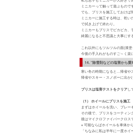
ミニカーって触って遊ぶもので
でも、ブリスを施工しておけば
ミニカーに施工する時は、乾い
で拭き上げて終わり。
ミニカーもブリスでピカピカ、
綺麗になると不思議と大事にす
これ以外にもツルツルの面(漆
今後の手入れがものすご～く楽
14. ”除雪剤などの塩害から愛
寒い冬の時期になると…帰省や
帰省やスキー・スノボーに出か
ブリスは塩害テストをクリア
し
（1） ホイールにブリスを施工
まずはホイールを洗い、ブレー
その後で、ブリスをコーティング
後はマイクロファイバークロス
※ 可能ならばホイールを車体か
「ちなみに私は半年に一度ホイ