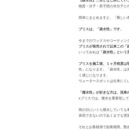
【疎水性】…水となじみにくい
物質・分子・原子団の水分子と
簡単にまとめますと、「難しい
ブリスは、「疎水性」です
。
今までのワックスやコーティン
ブリスが発売されて以来この「
いってみれば
「疎水性」という
ブリスを施工後、１ヶ月程度は
性」になります。「疎水性」は
く感じになります。
ウォータースポットは出来にく
「撥水性」が好きな方は、洗車
※ブリスでは、撥水を重要視し
雨の日にいくら撥水していても
表現できないのであくまでも塗
それとお客様側で効果期間、艶