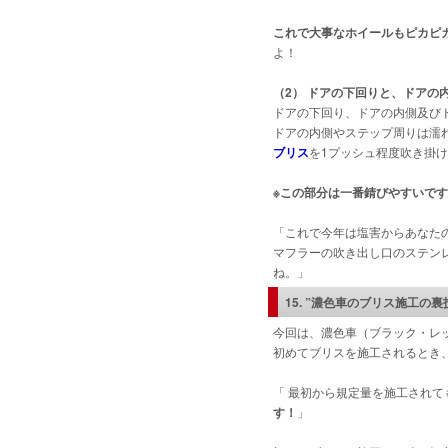
これで大事なホイールもピカピ
よ！
（2） ドアの下回りと、ドアの
ドアの下回り、ドアの内側及び
ドアの内側やステップ周りは濡
ブリス
を1プッシュ程度吹き掛
※この部分は一番錆びやすいで
「これで今年は塩害からあなた
マフラーの吹き出し口のステン
ね。」
15. ”濃色車のブリス施工の裏
今回は、濃色車（ブラック・レ
初めてブリスを施工されるとき
「 最初から規定量を施工されて
す！
」