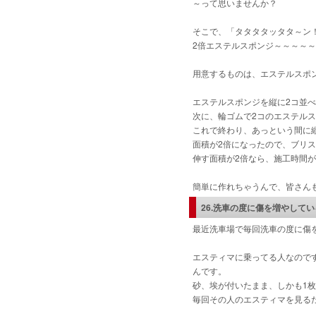
～って思いませんか？
そこで、「タタタタッタタ～ン
2倍エステルスポンジ～～～～
用意するものは、エステルスポ
エステルスポンジを縦に2コ並
次に、輪ゴムで2コのエステル
これで終わり、あっという間に
面積が2倍になったので、ブリス
伸す面積が2倍なら、施工時間
簡単に作れちゃうんで、皆さん
26.洗車の度に傷を増やして
最近洗車場で毎回洗車の度に傷
エスティマに乗ってる人なので
んです。
砂、埃が付いたまま、しかも1
毎回その人のエスティマを見る