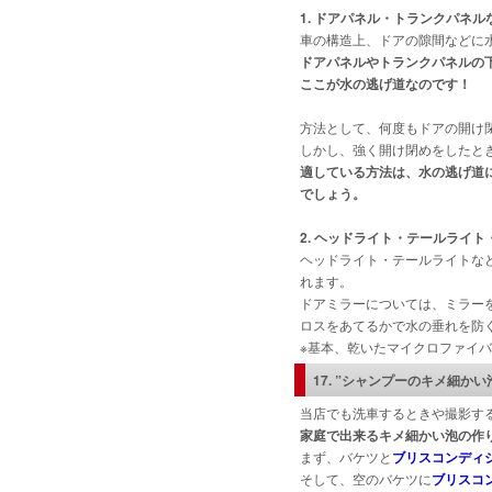
1. ドアパネル・トランクパネル
車の構造上、ドアの隙間などに
ドアパネルやトランクパネルの下
ここが水の逃げ道なのです！
方法として、何度もドアの開け
しかし、強く開け閉めをしたと
適している方法は、水の逃げ道
でしょう。
2. ヘッドライト・テールライ
ヘッドライト・テールライトな
れます。
ドアミラーについては、ミラー
ロスをあてるかで水の垂れを防
※基本、乾いたマイクロファイ
17.
”シャンプーのキメ細かい
当店でも洗車するときや撮影す
家庭で出来るキメ細かい泡の作
まず、バケツと
ブリスコンディ
そして、空のバケツに
ブリスコ