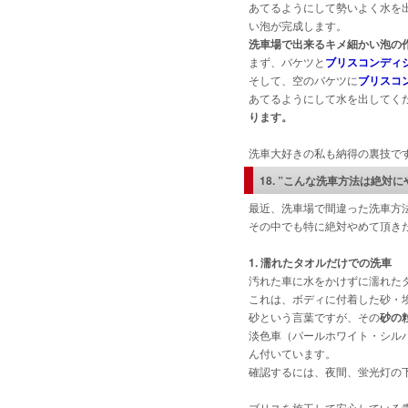
あてるようにして勢いよく水を
い泡が完成します。
洗車場で出来るキメ細かい泡の
まず、バケツと
ブリスコンディ
そして、空のバケツに
ブリスコ
あてるようにして水を出してく
ります。
洗車大好きの私も納得の裏技で
18.
”こんな洗車方法は絶対に
最近、洗車場で間違った洗車方
その中でも特に絶対やめて頂き
1. 濡れたタオルだけでの洗車
汚れた車に水をかけずに濡れた
これは、ボディに付着した砂・
砂という言葉ですが、その
砂の
淡色車（パールホワイト・シル
ん付いています。
確認するには、夜間、蛍光灯の
ブリスを施工して安心している