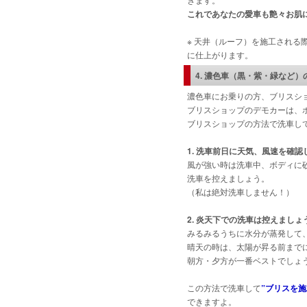
これであなたの愛車も艶々お肌
※ 天井（ルーフ）を施工され
に仕上がります。
4. 濃色車（黒・紫・緑など
濃色車にお乗りの方、ブリスシ
ブリスショップのデモカーは、
ブリスショップの方法で洗車し
1. 洗車前日に天気、風速を確
風が強い時は洗車中、ボディに
洗車を控えましょう。
（私は絶対洗車しません！）
2. 炎天下での洗車は控えまし
みるみるうちに水分が蒸発して
晴天の時は、太陽が昇る前まで
朝方・夕方が一番ベストでしょ
この方法で洗車して
”ブリスを施
できますよ。