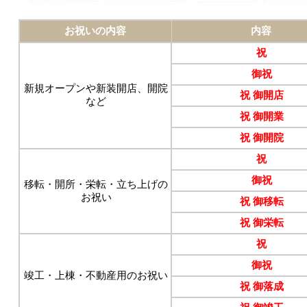
お祝いの内容
内容
祝
御祝
新規オープンや新装開店、開院
祝 御開店
など
祝 御開業
祝 御開院
祝
御祝
移転・開所・栄転・立ち上げの
お祝い
祝 御移転
祝 御栄転
祝
御祝
竣工・上棟・不動産用のお祝い
祝 御落成