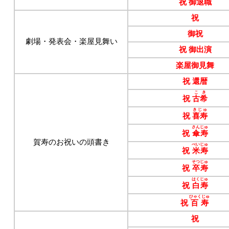
祝 御退職
祝
御祝
劇場・発表会・楽屋見舞い
祝 御出演
楽屋御見舞
祝 還暦
こき
祝
古希
きじゅ
祝
喜寿
さんじゅ
祝
傘寿
賀寿のお祝いの頭書き
べいじゅ
祝
米寿
そつじゅ
祝
卒寿
はくじゅ
祝
白寿
ひゃくじゅ
祝
百寿
祝