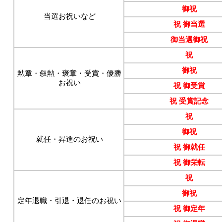
御祝
当選お祝いなど
祝 御当選
御当選御祝
祝
御祝
勲章・叙勲・褒章・受賞・優勝
お祝い
祝 御受賞
祝 受賞記念
祝
御祝
就任・昇進のお祝い
祝 御就任
祝 御栄転
祝
御祝
定年退職・引退・退任のお祝い
祝 御定年