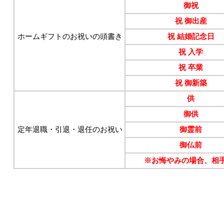
御祝
祝 御出産
ホームギフトのお祝いの頭書き
祝 結婚記念日
祝 入学
祝 卒業
祝 御新築
供
御供
定年退職・引退・退任のお祝い
御霊前
御仏前
※お悔やみの場合、相