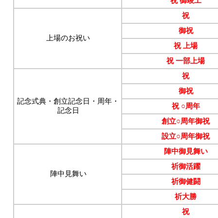
祝 御竣工
祝
御祝
上場のお祝い
祝 上場
祝 一部上場
祝
御祝
記念式典・創立記念日・周年・
祝 ○周年
記念日
創立○周年御祝
設立○周年御祝
陣中御見舞い
祈御活躍
陣中見舞い
祈御健闘
祈大勝
祝