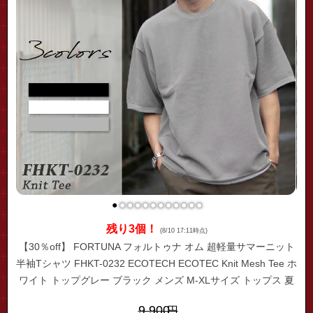
●
●
●
●
●
●
●
●
●
●
●
●
残り3個！
(8/10 17:11時点)
【30％off】 FORTUNA フォルトゥナ オム 超軽量サマーニット
半袖Tシャツ FHKT-0232 ECOTECH ECOTEC Knit Mesh Tee ホ
ワイト トップグレー ブラック メンズ M-XLサイズ トップス 夏
サマーニット 洗える ウォッシャブル 半袖 Tシャツ 無地 ブラン
9,900
円