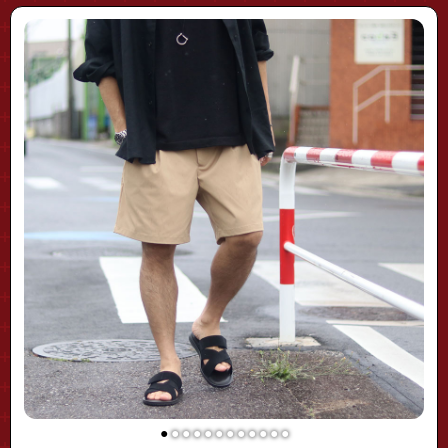
"fhpt-0246"
●
●
●
●
●
●
●
●
●
●
●
●