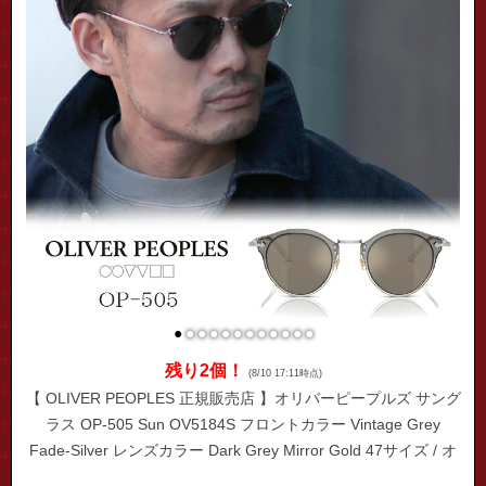
●
●
●
●
●
●
●
●
●
●
●
●
残り2個！
(8/10 17:11時点)
【 OLIVER PEOPLES 正規販売店 】オリバーピープルズ サング
ラス OP-505 Sun OV5184S フロントカラー Vintage Grey
Fade-Silver レンズカラー Dark Grey Mirror Gold 47サイズ / オ
リバー 眼鏡 メガネ 着後レビュー特典