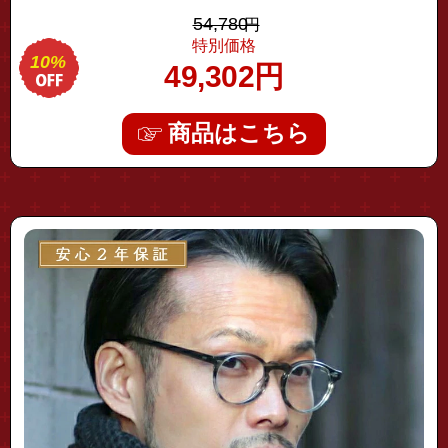
ンズ サングラス 着後レビュー特典
54,780
円
特別価格
10%
49,302
円
商品はこちら
"ov5186-1705"