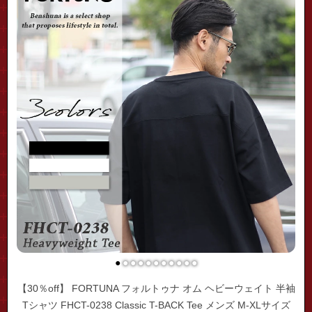
●
●
●
●
●
●
●
●
●
●
●
【30％off】 FORTUNA フォルトゥナ オム ヘビーウェイト 半袖
Tシャツ FHCT-0238 Classic T-BACK Tee メンズ M-XLサイズ