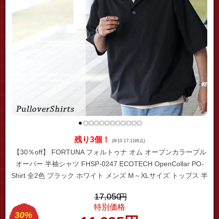
●
●
●
●
●
●
●
●
●
●
●
●
残り3個！
(8/10 17:11時点)
【30％off】 FORTUNA フォルトゥナ オム オープンカラープル
オーバー 半袖シャツ FHSP-0247 ECOTECH OpenCollar PO-
Shirt 全2色 ブラック ホワイト メンズ M～XLサイズ トップス 半
袖 シャツ 開襟 プルオーバー バルーン ストレッチ リラックス
17,050
円
フィット 大人 キレイめ
特別価格
30%