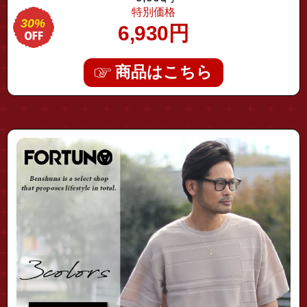
ド 超軽量 リラックスフィット
特別価格
30%
6,930
円
商品はこちら
"fhkt-0144"