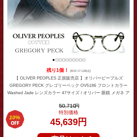
●
●
●
●
●
●
●
●
●
●
残り1個！
(8/10 17:11時点)
【 OLIVER PEOPLES 正規販売店 】オリバーピープルズ
GREGORY PECK グレゴリーペック OV5186 フロントカラー
Washed Jade レンズカラー 47サイズ / オリバー 眼鏡 メガネ ア
イウェア ブランド 大人 高級 お洒落
50,710
円
特別価格
10%
45,639
円