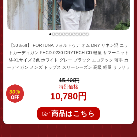
●
●
●
●
●
●
●
●
●
●
●
●
【30％off】 FORTUNA フォルトゥナ オム DRY リネン混 ニッ
トカーディガン FHCD-0230 DRYTECH CD 軽量 サマーニット
M-XLサイズ 3色 ホワイト グレー ブラック エコテック 薄手 カ
ーディガン メンズ トップス スリーシーズン 高級 軽量 サラサラ
大人 春 夏 長袖 通気性
15,400
円
特別価格
30%
10,780
円
商品はこちら