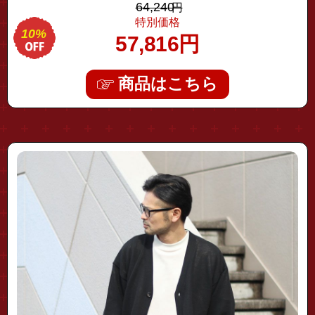
64,240
円
特別価格
10%
57,816
円
商品はこちら
"fhcd-0112"