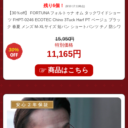
残り6個！
(8/10 17:11時点)
【30％off】 FORTUNA フォルトゥナ オム タックワイドショー
ツ FHPT-0246 ECOTEC Chino 3Tuck Harf PT ベージュ ブラッ
ク 春夏 メンズ M-XLサイズ 短パン ショートパンツ チノ 防シワ
イージーケア ウォッシュブル キレイめ リラックスフィット タ
15,950
円
ック ワイドショーツ 大人
特別価格
30%
11,165
円
商品はこちら
"ov5184s-143639"