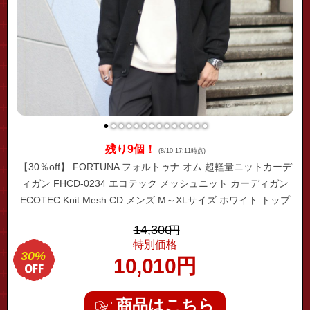
●
●
●
●
●
●
●
●
●
●
●
●
●
●
残り9個！
(8/10 17:11時点)
【30％off】 FORTUNA フォルトゥナ オム 超軽量ニットカーデ
ィガン FHCD-0234 エコテック メッシュニット カーディガン
ECOTEC Knit Mesh CD メンズ M～XLサイズ ホワイト トップ
グレー ブラック トップス スリーシーズン 高級 軽量 サラサラ
14,300
円
ツヤ 大人 春 長袖 お洒落 無地
特別価格
30%
10,010
円
商品はこちら