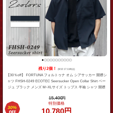
●
●
●
●
●
●
●
●
●
●
●
残り2個！
(8/10 17:11時点)
【30％off】 FORTUNA フォルトゥナ オム シアサッカー 開襟シ
ャツ FHSH-0249 ECOTEC Seersucker Open Collar Shirt ベー
ジュ ブラック メンズ M~XLサイズ トップス 半袖 シャツ 開襟
防シワ オープンカラー ウォッシャブル リラックス フィット 高
15,400
円
級 お洒落 大人 キレイめ
特別価格
30%
10,780
円