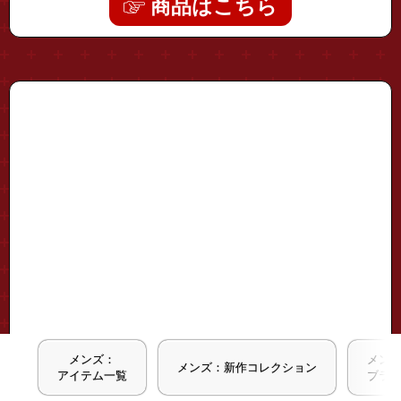
商品はこちら
"d25s-c062"
メンズ：
メン
メンズ：新作コレクション
アイテム一覧
ブラ