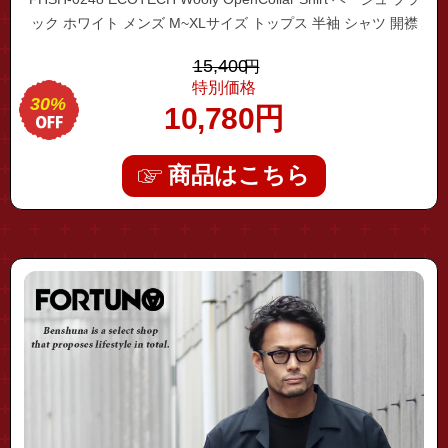
ック ホワイト メンズ M~XLサイズ トップス 半袖 シャツ 開襟
滑らか 防シワ オープンカラー ウォッシャブル リラックス フィ
15,400
円
ット 高級 お洒落 大人 キレイめ
特別価格
30%
10,780
円
商品はこちら
"fhsh-0249"