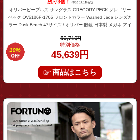
残り3個！
(8/10 17:11時点)
オリバーピープルズ サングラス GREGORY PECK グレゴリー
ペック OV5186F-1705 フロントカラー Washed Jade レンズカ
ラー Dusk Beach 47サイズ / オリバー 眼鏡 日本製 メガネ アイ
ウェア ブランド 大人
50,710
円
特別価格
10%
45,639
円
商品はこちら
"fhkt-0100"