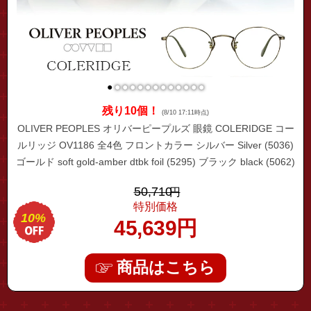
●
●
●
●
●
●
●
●
●
●
●
●
●
残り10個！
(8/10 17:11時点)
OLIVER PEOPLES オリバーピープルズ 眼鏡 COLERIDGE コー
ルリッジ OV1186 全4色 フロントカラー シルバー Silver (5036)
ゴールド soft gold-amber dtbk foil (5295) ブラック black (5062)
47サイズ オリバー メガネ 着後レビュー特典
50,710
円
特別価格
10%
45,639
円
商品はこちら