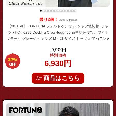
●
●
●
●
●
●
●
●
●
●
●
●
●
残り2個！
(8/10 17:11時点)
【30％off】 FORTUNA フォルトゥナ オム シャツ地切替Tシャ
ツ FHCT-0236 Docking CrewNeck Tee 背中切替 3色 ホワイト
ブラック グレージュ メンズ M～XLサイズ トップス 半袖 Tシャ
ツ シャツ地切替 カットソー 高級 サラサラ ツヤ 大人 お洒落 無
9,900
円
地 ブランド
特別価格
30%
6,930
円
商品はこちら
"fhst-0184"