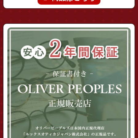
"ov5184-1005l"