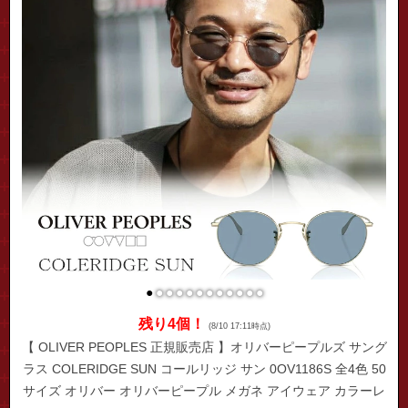
●
●
●
●
●
●
●
●
●
●
●
●
残り4個！
(8/10 17:11時点)
【 OLIVER PEOPLES 正規販売店 】オリバーピープルズ サング
ラス COLERIDGE SUN コールリッジ サン 0OV1186S 全4色 50
サイズ オリバー オリバーピープル メガネ アイウェア カラーレ