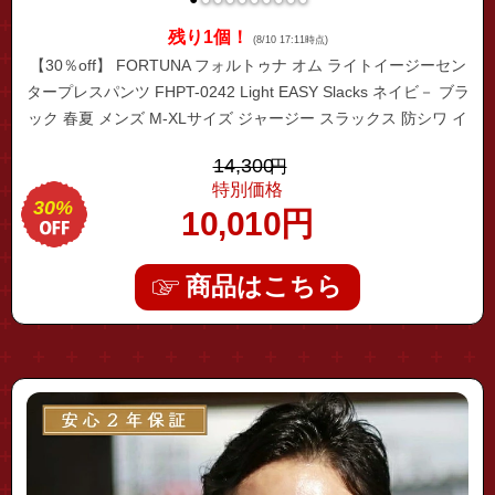
残り1個！
(8/10 17:11時点)
【30％off】 FORTUNA フォルトゥナ オム ライトイージーセン
タープレスパンツ FHPT-0242 Light EASY Slacks ネイビ－ ブラ
ック 春夏 メンズ M-XLサイズ ジャージー スラックス 防シワ イ
ージーケア ウォッシュブル キレイめ リラックスフィット セン
14,300
円
タープレス 大人 上品
特別価格
30%
10,010
円
商品はこちら
"0ov1186s"