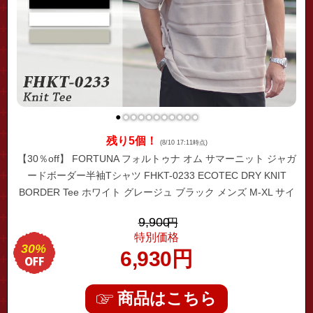
●
●
●
●
●
●
●
●
●
●
●
残り5個！
(8/10 17:11時点)
【30％off】 FORTUNA フォルトゥナ オム サマーニット ジャガ
ードボーダー半袖Tシャツ FHKT-0233 ECOTEC DRY KNIT
BORDER Tee ホワイト グレージュ ブラック メンズ M-XL サイ
ズ トップス 夏 サマーニット ウォッシャブル ハーフスリーブ 半
9,900
円
袖
特別価格
30%
6,930
円
商品はこちら