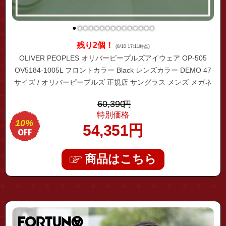
●
●
●
●
●
●
●
●
●
●
●
●
●
●
●
残り2個！
(8/10 17:11時点)
OLIVER PEOPLES オリバーピープルズアイウェア OP-505
OV5184-1005L フロントカラー Black レンズカラー DEMO 47
サイズ / オリバーピープルズ 正規店 サングラス メンズ メガネ
ブランド おしゃれ オリバー 眼鏡 アイウェア ゴールド
60,390
円
特別価格
10%
54,351
円
商品はこちら
"fhct-0238"