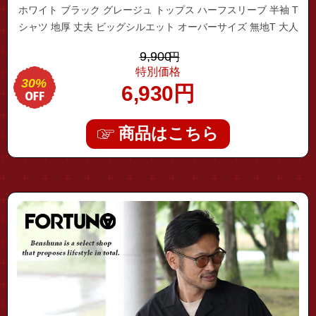
ホワイト ブラック グレージュ トップス ハーフスリーブ 半袖 T
シャツ 地厚 丈夫 ビッグシルエット オーバーサイズ 無地T 大人
無地 ブランド 綿100%
9,900
円
特別価格
30%
6,930
円
商品はこちら
"fhsp-0181"