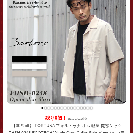
●
●
●
●
●
●
●
●
●
●
●
●
●
●
●
●
残り6個！
(8/10 17:11時点)
【30％off】 FORTUNA フォルトゥナ オム 軽量 開襟シャツ
FHSH-0248 ECOTECH Wooly OpenCollar Shirt ベージュ ブラ