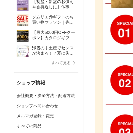
【初盆・新盆のお供え
や香典返しに】仏事専
用の贈りもの特集
ソムリエ@ギフトのお
買い物マラソン｜先着
クーポン＆ポイント
【最大5000円OFFクー
GETのチャンス
ポン】カタログギフト
まとめ買い応援キャン
帰省の手土産でセンス
ペーン
が決まる！？夏に失敗
しない5つのコツ
すべて見る
ショップ情報
会社概要・決済方法・配送方法
ショップへ問い合わせ
メルマガ登録・変更
すべての商品