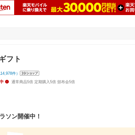
ギフト
114,978
件）
中
通常商品5倍 定期購入5倍 頒布会5倍
マラソン開催中！