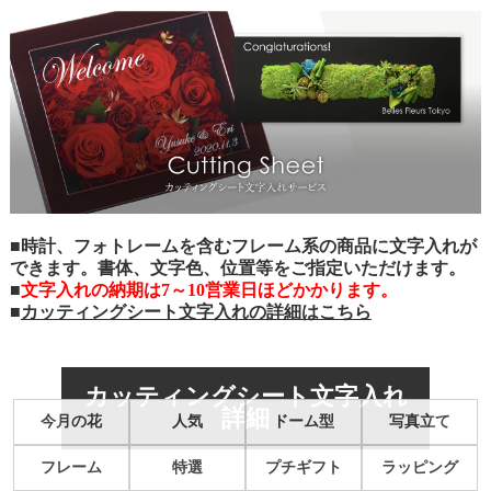
■時計、フォトレームを含むフレーム系の商品に文字入れが
できます。書体、文字色、位置等をご指定いただけます。
■
文字入れの納期は7～10営業日ほどかかります。
■
カッティングシート文字入れの詳細はこちら
カッティングシート文字入れ
詳細
今月の花
人気
ドーム型
写真立て
フレーム
特選
プチギフト
ラッピング