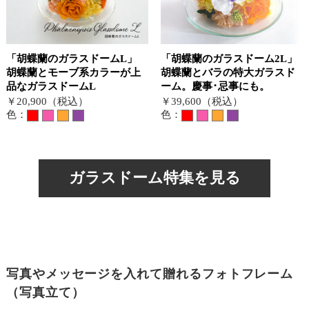
「胡蝶蘭のガラスドームL」
「胡蝶蘭のガラスドーム2L」
胡蝶蘭とモーブ系カラーが上
胡蝶蘭とバラの特大ガラスド
品なガラスドームL
ーム。慶事･忌事にも。
￥20,900（税込）
￥39,600（税込）
色：
色：
ガラスドーム特集を見る
写真やメッセージを入れて贈れるフォトフレーム
（写真立て）