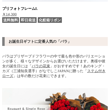
プリフォトフレームL
￥14,300
送料無料
即日発送
化粧箱リボン
お誕生日ギフトに定番人気の「バラ」
バラはプリザーブドフラワーの中で最も色や形のバリエーショ
ンが多く、様々なデザインからお選びいただけます。奥様や彼
女の誕生日には「
バラの花束
」がおすすめです！あのキング・
カズ（三浦知良選手）がなでしこJAPANに贈った「
ステム付き
ローズ
」は年の数だけ花束にできます。