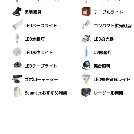
照明器具
テーブルライト
LEDベースライト
コンパクト蛍光灯型L
LED水銀灯
LED投光器
LED水中ライト
UV除菌灯
LEDテープライト
舞台照明
ゴボローテーター
LED植物育成ライト
Beamtecおすすめ雑貨
レーザー彫刻機