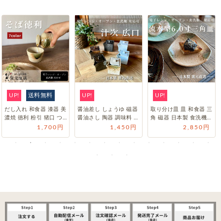
UP!
送料無料
UP!
UP!
だし入れ 和食器 漆器 美
醤油差し しょうゆ 磁器
取り分け皿 皿 和食器 三
濃焼 徳利 粉引 猪口 つ
醤油さし 陶器 調味料 日
角 磁器 日本製 食洗機
ゆ入 うつわ ソバセイ
本製 引き出物 卓上 調…
焼物 電子レンジ おし
1,700円
1,450円
2,850円
ロ…
ゃ…