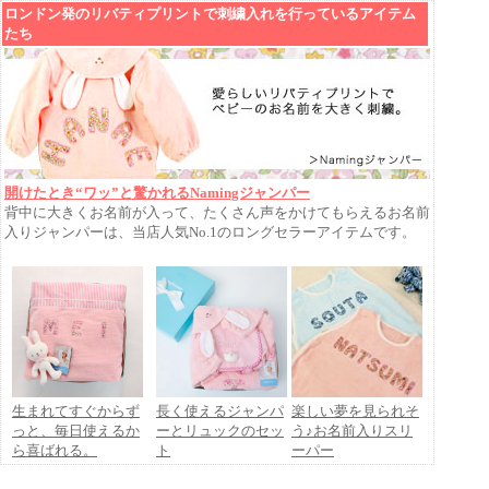
ロンドン発のリバティプリントで刺繍入れを行っているアイテム
たち
開けたとき“ワッ”と驚かれるNamingジャンパー
背中に大きくお名前が入って、たくさん声をかけてもらえるお名前
入りジャンパーは、当店人気No.1のロングセラーアイテムです。
生まれてすぐからず
長く使えるジャンパ
楽しい夢を見られそ
っと、毎日使えるか
ーとリュックのセッ
う♪お名前入りスリ
ら喜ばれる。
ト
ーパー