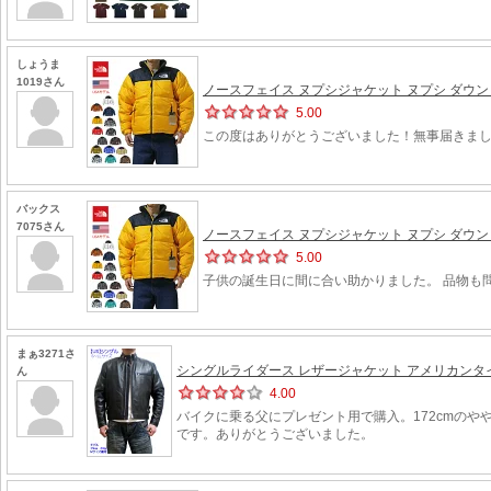
しょうま
1019さん
ノースフェイス ヌプシジャケット ヌプシ ダウン ダウ
5.00
この度はありがとうございました！無事届きま
バックス
7075さん
ノースフェイス ヌプシジャケット ヌプシ ダウン ダウ
5.00
子供の誕生日に間に合い助かりました。 品物も
まぁ3271さ
シングルライダース レザージャケット アメリカンタイプ
ん
4.00
バイクに乗る父にプレゼント用で購入。172cmの
です。ありがとうございました。