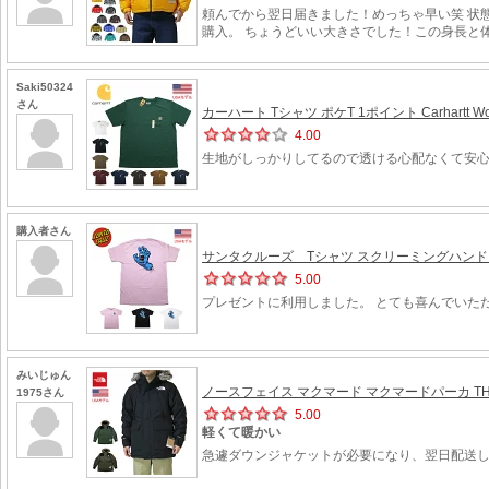
頼んでから翌日届きました！めっちゃ早い笑 状態
購入。 ちょうどいい大きさでした！この身長と
Saki50324
さん
カーハート Tシャツ ポケT 1ポイント Carhartt Workwea
4.00
生地がしっかりしてるので透ける心配なくて安
購入者さん
サンタクルーズ Tシャツ スクリーミングハンド SAN
5.00
プレゼントに利用しました。 とても喜んでいた
みいじゅん
ノースフェイス マクマード マクマードパーカ THE NOR
1975さん
5.00
軽くて暖かい
急遽ダウンジャケットが必要になり、翌日配送し