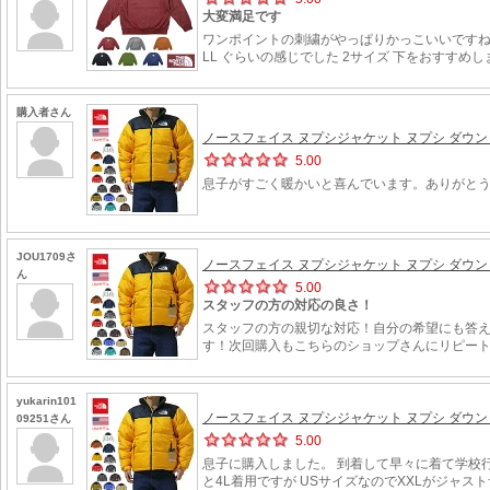
大変満足です
ワンポイントの刺繍がやっぱりかっこいいですね 
LL ぐらいの感じでした 2サイズ 下をおすすめし
購入者さん
ノースフェイス ヌプシジャケット ヌプシ ダウン ダウ
5.00
息子がすごく暖かいと喜んでいます。ありがと
JOU1709さ
ノースフェイス ヌプシジャケット ヌプシ ダウン ダウ
ん
5.00
スタッフの方の対応の良さ！
スタッフの方の親切な対応！自分の希望にも答
す！次回購入もこちらのショップさんにリピー
yukarin101
ノースフェイス ヌプシジャケット ヌプシ ダウン ダウ
09251さん
5.00
息子に購入しました。 到着して早々に着て学校
と4L着用ですが USサイズなのでXXLがジャ