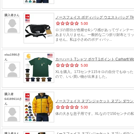
購入者さん
ノースフェイス ボディバッグ ウエストバッグ THE NORT
5.00
ロゴの部分が色褪せ&シワ感があってヴィンテー
あまり入りません。一般的な二つ折り財布とリ
ません。私は小さめのボディバッ...
eba1986さ
カーハート Tシャツ ポケT 1ポイント Carhartt Workwea
ん
5.00
XLを購入。173センチ115キロの自分でもゆ
ので、いい買い物が出来ました。
購入者
64189614さ
ノースフェイス ヌプシジャケット ヌプシ ダウン ダウ
ん
5.00
体の大きな息子用です。XLなので150センチ
ノースフェイス ヌプシジャケット ヌプシ ダウン ダウ
購入者さん