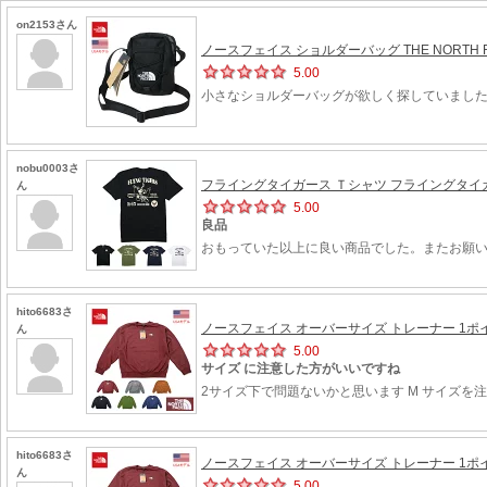
on2153さん
ノースフェイス ショルダーバッグ THE NORTH FAC
5.00
小さなショルダーバッグが欲しく探していました
nobu0003さ
フライングタイガース Ｔシャツ フライングタイガー
ん
5.00
良品
おもっていた以上に良い商品でした。またお願
hito6683さ
ノースフェイス オーバーサイズ トレーナー 1ポイ
ん
5.00
サイズ に注意した方がいいですね
2サイズ下で問題ないかと思います M サイズを
hito6683さ
ノースフェイス オーバーサイズ トレーナー 1ポイ
ん
5.00