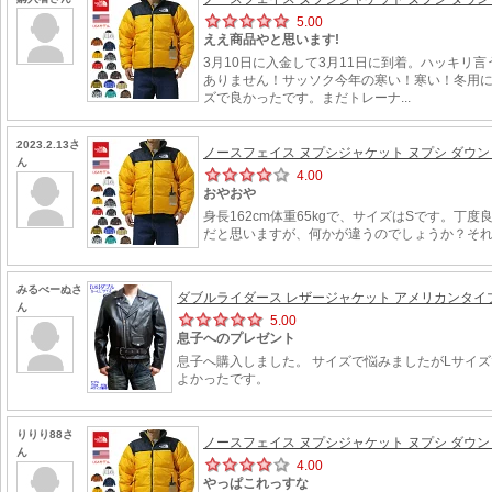
5.00
ええ商品やと思います!
3月10日に入金して3月11日に到着。ハッキ
ありません！サッソク今年の寒い！寒い！冬用にク
ズで良かったです。まだトレーナ...
2023.2.13さ
ノースフェイス ヌプシジャケット ヌプシ ダウン ダウ
ん
4.00
おやおや
身長162cm体重65kgで、サイズはSです。
だと思いますが、何かが違うのでしょうか？そ
みるべーぬさ
ダブルライダース レザージャケット アメリカンタイプ 
ん
5.00
息子へのプレゼント
息子へ購入しました。 サイズで悩みましたがLサイズ
よかったです。
りりり88さ
ノースフェイス ヌプシジャケット ヌプシ ダウン ダウ
ん
4.00
やっぱこれっすな