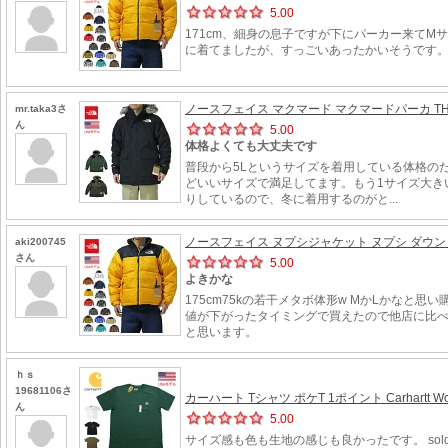
5.00
171cm、細身の息子ですが下にパーカー来てM
に着てましたが、すっごいあったかいそうです。
ノースフェイス マクマード マクマードパーカ THE NOR
mr.taka3さ
ん
5.00
体格よくても大丈夫です
普段から5Lというサイズを着用している体格の
どいいサイズで満足してます。もう1サイズ大き
りしているので、冬に着用するのがと...
ノースフェイス ヌプシジャケット ヌプシ ダウン ダウ
aki200745
さん
5.00
よきかな
175cm75kの若干メタボ体形w MかLかな
値が下がったタイミングで買えたので他店に比べ
と思います。
ｈｓ
19681106さ
カーハート Tシャツ ポケT 1ポイント Carhartt Workwea
ん
5.00
サイズ感も色も生地の感じも良かったです。 sol