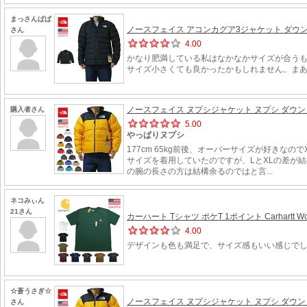
まっさんぱぱ
ノースフェイス アコンカグア3ジャケット ダウンジ
さん
4.00
かなり肥満している私はなかなかサイズが合うも
サイズ小さくても良かったかもしれません。ま
ノースフェイス ヌプシジャケット ヌプシ ダウン ダウ
購入者さん
5.00
やっぱりヌプシ
177cm 65kg前後、オーバーサイズが好き
サイズを着用していたのですが、LとXLの差が
の腕の長さの方は結構余るのではと言...
ネコみぃん
21さん
カーハート Tシャツ ポケT 1ポイント Carhartt Workwea
4.00
デザインも色も満足で、サイズ感もいい感じで
☆蒼うさぎ☆
ノースフェイス ヌプシジャケット ヌプシ ダウン ダウ
さん