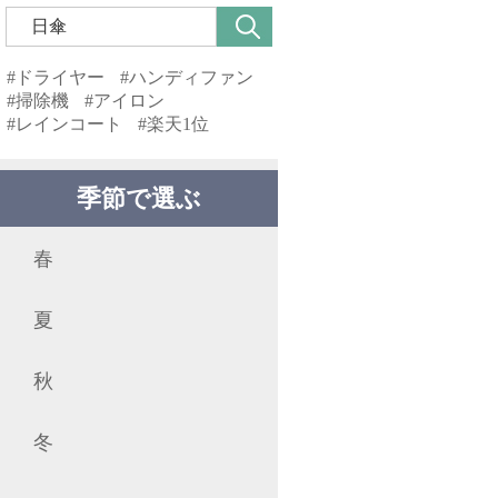
#ドライヤー
#ハンディファン
#掃除機
#アイロン
#レインコート
#楽天1位
季節で選ぶ
春
夏
秋
冬