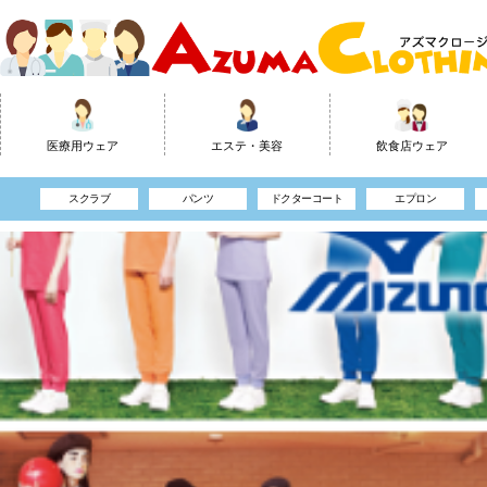
医療用ウェア
エステ・美容
飲食店ウェア
スクラブ
カットソー
スクラブパンツ
トップス
スクラブ
パンツ
ドクターコート
エプロン
ジャケット・コート
チュニック
ケーシー
コックウェア
チュニック・ワンピース
ワンピース
カーディガン
ジャケット
ナースシューズ
パンツ
⇒ 全て見る
甚平・作務衣
ジャケット・コート
アクセサリー
エプロン
⇒ 全て見る