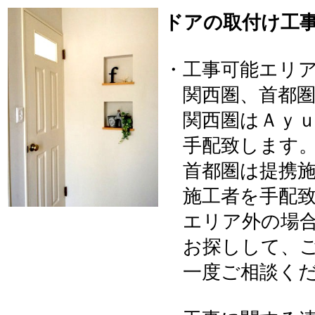
ドアの取付け工
・工事可能エリ
関西圏、首都圏
関西圏はＡｙｕ
手配致します
首都圏は提携施
施工者を手配致
エリア外の場合
お探しして、ご
一度ご相談くだ