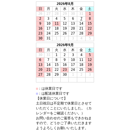
2026年8月
日
月
火
水
木
金
土
26
27
28
29
30
31
1
2
3
4
5
6
7
8
9
10
11
12
13
14
15
16
17
18
19
20
21
22
23
24
25
26
27
28
29
30
31
1
2
3
4
5
2026年9月
日
月
火
水
木
金
土
30
31
1
2
3
4
5
6
7
8
9
10
11
12
13
14
15
16
17
18
19
20
21
22
23
24
25
26
27
28
29
30
1
2
3
■
：は休業日です
■
：は配送休業日です
【休業日について】
土日祝日は不定期で休業日とさせて
いただくことにいたしました。（カ
レンダーをご確認ください。）
お問い合わせのご返答もできかねま
すので、どうかご了承いただきます
ようよろしくお願いいたします。