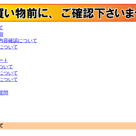
て
順
内容確認について
について
ート
ついて
について
について
質問
て