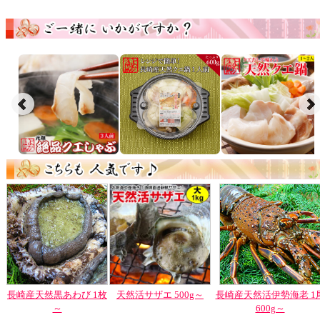
長崎産天然黒あわび 1枚
天然活サザエ 500g～
長崎産天然活伊勢海老 1
～
600g～