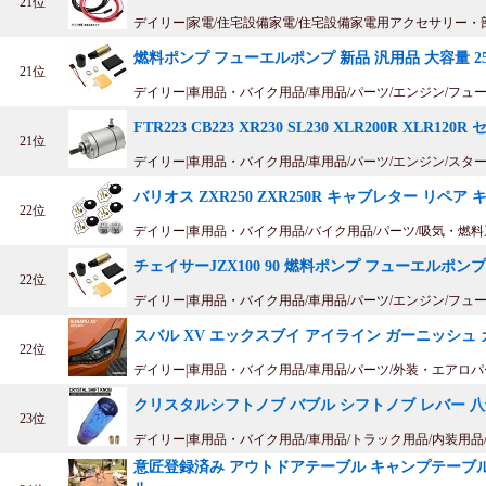
21位
デイリー|家電/住宅設備家電/住宅設備家電用アクセサリー・
燃料ポンプ フューエルポンプ 新品 汎用品 大容量 25
21位
デイリー|車用品・バイク用品/車用品/パーツ/エンジン/フュ
FTR223 CB223 XR230 SL230 XLR200R XLR1
21位
デイリー|車用品・バイク用品/車用品/パーツ/エンジン/スタ
バリオス ZXR250 ZXR250R キャブレター リペ
22位
デイリー|車用品・バイク用品/バイク用品/パーツ/吸気・燃
チェイサーJZX100 90 燃料ポンプ フューエルポンプ 大
22位
デイリー|車用品・バイク用品/車用品/パーツ/エンジン/フュ
スバル XV エックスブイ アイライン ガーニッシュ
22位
デイリー|車用品・バイク用品/車用品/パーツ/外装・エアロ
クリスタルシフトノブ バブル シフトノブ レバー 八角 
23位
デイリー|車用品・バイク用品/車用品/トラック用品/内装用品
意匠登録済み アウトドアテーブル キャンプテーブル