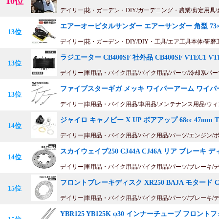
10位
デイリー|花・ガーデン・DIY/ガーデニング・農業/剪定用具/
エアーオービタルサンダー エアーサンダー 角型 73×
13位
デイリー|花・ガーデン・DIY/DIY・工具/エア工具本体/研磨
ラジエーター CB400SF 社外品 CB400SF VTEC1 V
13位
デイリー|車用品・バイク用品/バイク用品/パーツ/冷却系パー
ファイブスターギガ メッキ ワイパーアーム ワイパー
13位
デイリー|車用品・バイク用品/車用品/メンテナンス用品/ウ
ジャイロ キャノピー X UP ボアアップ 68cc 47mm TA
14位
デイリー|車用品・バイク用品/バイク用品/パーツ/エンジン/
スカイウェイブ250 CJ44A CJ46A リア ブレーキ 
14位
デイリー|車用品・バイク用品/バイク用品/パーツ/ブレーキ/
フロントブレーキディスク XR250 BAJA モタード CRM
15位
デイリー|車用品・バイク用品/バイク用品/パーツ/ブレーキ/
YBR125 YB125K φ30 インナーチューブ フロン