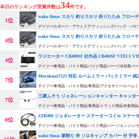
34
本日のランキング受賞件数は
件です。
waku fimac スカリ 釣りスカリ 折りたたみ フ
1位
デイリー|スポーツ・アウトドア/フィッシング/バッグ・バケ
waku fimac スカリ 釣りスカリ 折りたたみ フ
4位
デイリー|スポーツ・アウトドア/フィッシング/バッグ・バケ
ラジエーター CB400SF 社外品 CB400SF VTEC1 V
4位
デイリー|車用品・バイク用品/バイク用品/パーツ/冷却系パー
Murakami7225 対応 ルームミラー バックミラー
7位
デイリー|車用品・バイク用品/車用品/アクセサリー/ルーム
三菱ふそう ジェネレーションキャンター キャンター 
7位
デイリー|車用品・バイク用品/車用品/トラック用品/外装用品
ZZR400 ジェネレーター ステーターコイル ステー
8位
デイリー|車用品・バイク用品/バイク用品/パーツ/エンジン/
waku fimac 薪割り 斧 ソロキャンプ カバー 付 