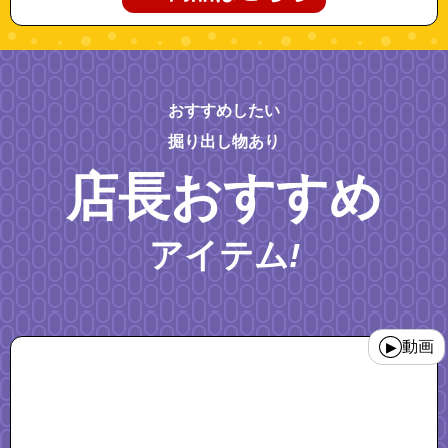
おすすめしたい
掘り出し物あり
店長おすすめ
アイテム
!
"walkingpad_z3_wp400p42"
動画
▶