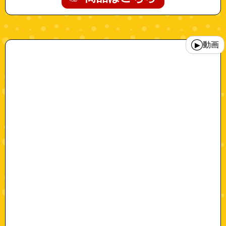
"walkingpad_x21_trx21f"
動画
▶