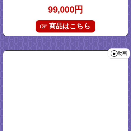
動 有酸素運動 自宅 家 父の日 プレゼント
99,000
円
商品はこちら
"walkingpad_z1_wp400f4"
動画
▶