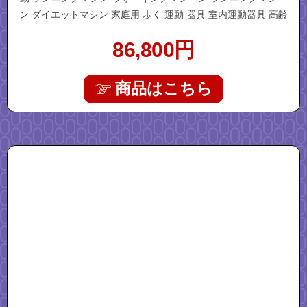
ン ダイエットマシン 家庭用 歩く 運動 器具 室内運動器具 高齢
父の日 プレゼント
86,800
円
商品はこちら
"remotecontrol-r2z1"