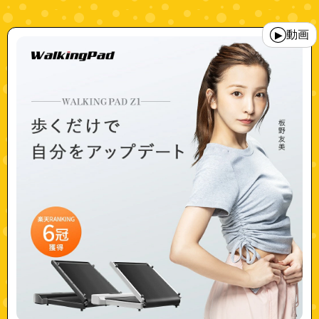
"walkingpad_z1_wp400f4"
動画
▶