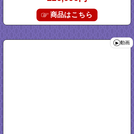
商品はこちら
"walkingpad_x21_trx21f"
動画
▶