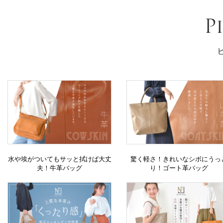
水や埃がついてもサッと拭けば大丈
驚く軽さ！きれいなシボにうっ
夫！牛革バッグ
り！ゴート革バッグ