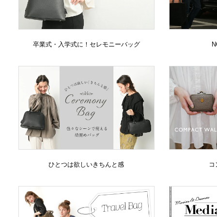
卒業式・入学式に！セレモニーバッグ
N
ひとつは欲しいきちんと感
コ