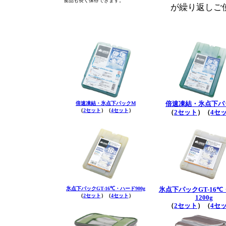
食品も長く保存できます。
が繰り返しご
倍速凍結・氷点下パックM
倍速凍結・氷点下パ
（
2セット
）（
4セット
）
（
2セット
）（
4セ
氷点下パックGT-16℃・ハード900g
氷点下パックGT-16
（
2セット
）（
4セット
）
1200g
（
2セット
）（
4セ