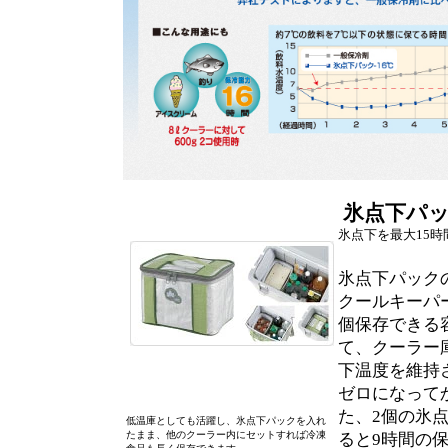
氷点下パ
氷点下を最大15
氷点下パック
クールキーパー
個保存できる
て、クーラー
下温度を維持
ゼロになって
た、2個の氷
低温庫としても活躍し、氷点下パックを入れ
たまま、他のクーラー内にセットすれば冷凍
ると9時間の