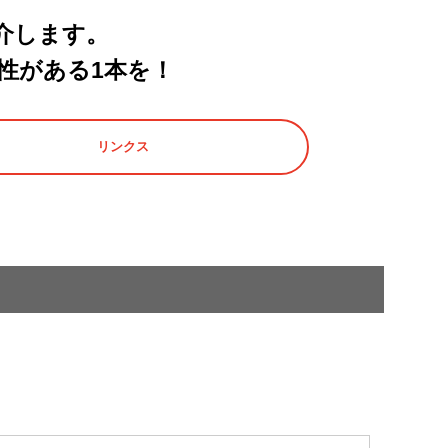
介します。
性がある1本を！
リンクス
。