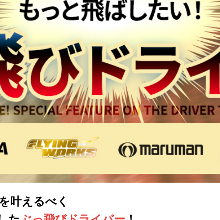
を叶えるべく
した
ぶっ飛びドライバー
！