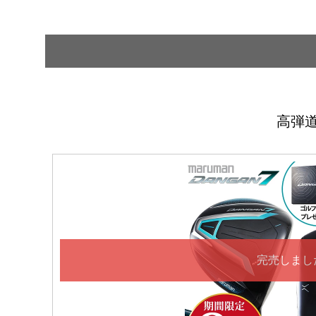
高弾
完売しまし