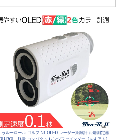
トゥルーロール ゴルフ N1 OLED レーザー距離計 距離測定器
TRU-ROLL 軽量 コンパクト レンジファインダー【あすアト】