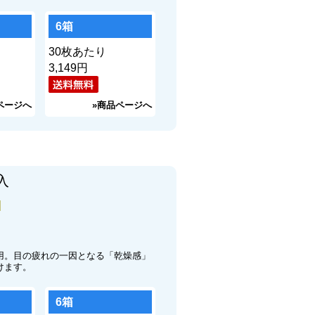
6箱
30枚あたり
円
入
用。目の疲れの一因となる「乾燥感」
けます。
6箱