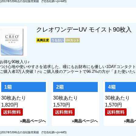
*1)2017年5月時点の当社販売実績 (*2)当社調べ(n=445)
クレオワンデーUV モイスト90枚入
高満足度
お得な90枚入り♪
つけ心地や使いやすさを追求した、瞳にもお財布にも優しい1DAYコンタク
ご購入者3万人突破！
ご購入後のアンケートで96.2%の方が「また使いた
(*1)
1箱
2箱
4箱
30枚あたり
30枚あたり
30枚あたり
円
円
円
*1)2017年5月時点の当社販売実績 (*2)当社調べ(n=445)