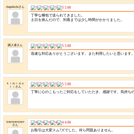
chapekichiさん
5.00
丁寧な梱包で送られてきました。
土日を挟んだので、到着までは少し時間がかかりました。
購入者さん
5.00
迅速な対応ありがとうございます。また利用したいと思います
ｋｉｍｉｄｏ
5.00
ｒｉさん
丁寧に心のこもったご対応をしていただき、感謝です。気持ち
iyayoyayoyayo
4.00
さん
お取引は大変スム?ズでした。何ら問題ありません。