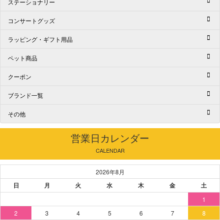
ステーショナリー
コンサートグッズ
ラッピング・ギフト用品
ペット商品
クーポン
ブランド一覧
その他
営業日カレンダー
CALENDAR
2026年8月
日
月
火
水
木
金
土
1
2
3
4
5
6
7
8