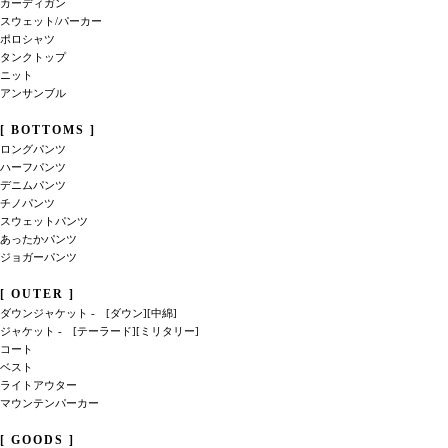
カーディガン
スウェット/パーカー
ポロシャツ
タンクトップ
ニット
アンサンブル
[ BOTTOMS ]
ロングパンツ
ハーフパンツ
デニムパンツ
チノパンツ
スウェットパンツ
あったかパンツ
ジョガーパンツ
[ OUTER ]
ダウンジャケット -
[ダウン]
[中綿]
ジャケット
-
[テーラード]
[ミリタリー]
コート
ベスト
ライトアウター
マウンテンパーカー
[ GOODS ]