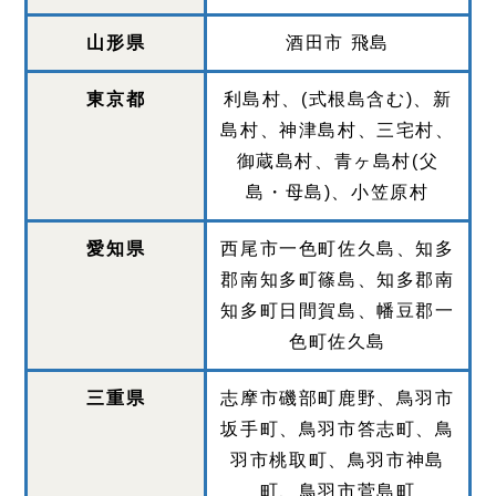
山形県
酒田市 飛島
東京都
利島村、(式根島含む)、新
島村、神津島村、三宅村、
御蔵島村、青ヶ島村(父
島・母島)、小笠原村
愛知県
西尾市一色町佐久島、知多
郡南知多町篠島、知多郡南
知多町日間賀島、幡豆郡一
色町佐久島
三重県
志摩市磯部町鹿野、鳥羽市
坂手町、鳥羽市答志町、鳥
羽市桃取町、鳥羽市神島
町、鳥羽市菅島町