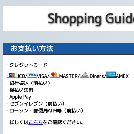
Shopping Gui
お支払い方法
・クレジットカード
JCB
/
VISA
/
MASTER
/
Diners
/
AMEX
・銀行振込（前払い）
・後払い決済
・Apple Pay
・セブンイレブン（前払い）
・ローソン・郵便局ATM等（前払い）
詳しくは
こちら
をご確認ください。