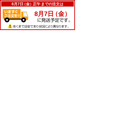
8月7日
（
金
）
正午
までの注文は
8月7日
（
金
）