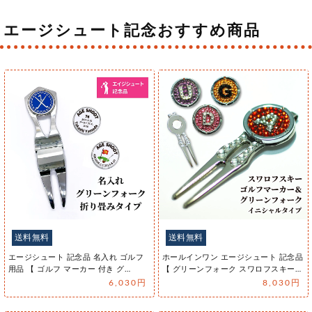
送料無料
エージシュート 記念品 名入れ 日本酒 桐箱入り
有り 【 刻印 ボトル 雪彦山 吟醸酒 リボンラベル
720ml 】エイジシュート お酒 瓶 オリジナル 記
念 御祝 贈答品 ゴルフギフト 贈り物 プレゼント
ギフト 景品 賞品 記念品 贈答品 金 彫刻
8,140円
送料無料
エージシュート 記念品 名入れ 日本酒 桐箱入り
有り 【 刻印 ボトル 雪彦山 吟醸酒 なみラベル
720ml 】エイジシュート お酒 瓶 オリジナル 記
念 御祝 贈答品 ゴルフギフト 贈り物 プレゼント
ギフト 景品 賞品 記念品 贈答品 金 彫刻
8,140円