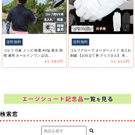
送料無料
エージシュート 記念品 名入れ ワイン 桐箱入り
有り 【 刻印 ボトル 神戸 ワイン セレクト 赤 な
みラベル 720ml 】 エイジシュート お酒 瓶 オリ
ジナル 記念 御祝 贈答品 ゴルフギフト 誕生日 贈
り物 プレゼント ギフト 景品 賞品 記念品 贈答品
金 彫刻
8,140円
送料無料
エージシュート 記念品 名入れ ワイン 桐箱入り
有り 【 刻印 ボトル 神戸 ワイン セレクト 赤 青
海波ラベル 720ml 】 エイジシュート お酒 瓶 オ
リジナル 記念 御祝 贈答品 ゴルフギフト 贈り物
プレゼント ギフト 景品 賞品 記念品 贈答品 金
彫刻
8,140円