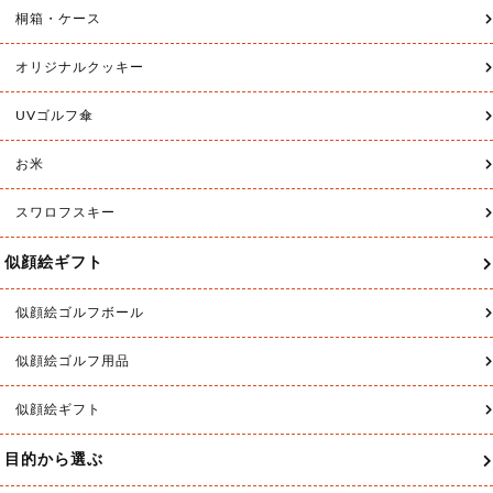
送料無料
送料無料
ゴルフ 日傘 メンズ 軽量 450g 遮光 雨
ゴルフグローブ オーダーメイド 名入れ
晴 兼用 ホールインワン 記念…
刺繍 【お仕立て券 クリスタル】 本…
45,980円
11,660円
検索窓