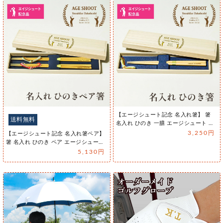
送料無料
エージシュート 記念品 名入れ 桐箱入り有り 【
刻印 ボトル 芋 焼酎 魔界への誘い 青海波・なみ
ラベル 720ml 】エイジシュート お酒 瓶 オリジ
ナル 記念 御祝 贈答品 ゴルフギフト 贈り物 プレ
ゼント ギフト 景品 賞品 記念品 贈答品 金 彫刻
8,140円
送料無料
エージシュート 記念品 名入れ 桐箱入り有り 【
刻印 ボトル 芋 焼酎 魔界への誘い なみラベル
720ml 】 エイジシュート お酒 瓶 オリジナル 記
念 御祝 贈答品 ゴルフギフト 贈り物 プレゼント
ギフト 景品 賞品 記念品 贈答品 金 彫刻
8,140円