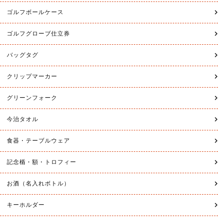
用品 【 ゴルフ マーカー 付き グ…
【 グリーンフォーク スワロフスキー…
6,030円
8,030円
【エージシュート記念 名入れ箸】 箸
送料無料
名入れ ひのき 一膳 エージシュート …
3,250円
【エージシュート記念 名入れ箸ペア】
箸 名入れ ひのき ペア エージシュー…
5,130円