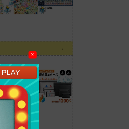
→
X
。
OFFクーポン