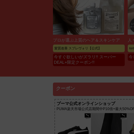
プロが選ぶ上質のヘア＆スキンケア
人
髪質改善 スプレヴォリ【公式】
to
今すぐ欲しいがズラリ!! スーパー
今
DEAL+限定クーポン!!
クーポン
プーマ公式オンラインショップ
PUMA楽天市場公式店期間中P10倍+最大50%OF