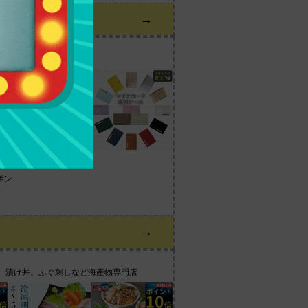
→
ポン
→
せ、漬け丼、ふぐ刺しなど海産物専門店