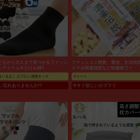
どもから大人まで見つかるファッシ
ファッション雑貨、電池、生活雑
ンアイテム今だけお得!!
スマホ関連雑貨など卸価格で！
まいるまこ エプロン 雑貨キッズ
チャーミ
い忘れありませんか!?
今すぐ欲しいがズラリ