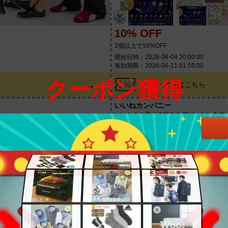
10% OFF
2個以上で10%OFF
開始日時：2026-06-04 20:00:00
有効期限：2026-06-11 01:59:00
クーポン獲得
→
クーポンはこちら
いいねカンパニー
いいね！と思える物をお届けいたします
20% OFF
ーポン
マラソン期間限定 3点以上ご購入で10％
開始日時：2026-06-03 20:00:00
有効期限：2026-06-11 01:59:00