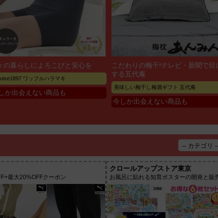
々の暮らしによろこびと安心を
こだわりの梅干!テレビ・新聞で目
する五代庵
rtoise1897 ワッフルハラマキ
美味しい梅干し梅酒ギフト 五代庵
しか出会えない商品も
今しか出会えない商品も
クロールアップストア東京
F+最大20%OFFクーポン
お風呂に貼れる知育ポスターの開発と販