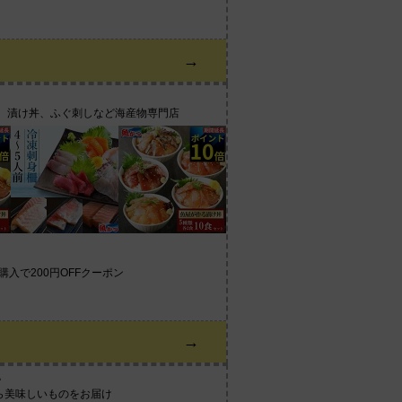
→
せ、漬け丼、ふぐ刺しなど海産物専門店
上購入で200円OFFクーポン
→
い
ら美味しいものをお届け