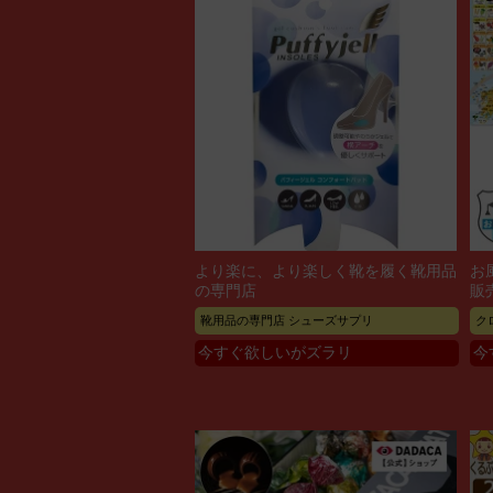
より楽に、より楽しく靴を履く靴用品
お
の専門店
販
靴用品の専門店 シューズサプリ
ク
今すぐ欲しいがズラリ
今