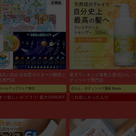
風呂に貼れる知育ポスターの開発と
楽天ランキング多数入賞!石けん・
売専門店
ディソープ専門店
ロールアップストア東京
石けん・ボディソープ通販 Bstyle
すぐ欲しいがズラリ! 最大33%OFF
これ欲しかったんだ