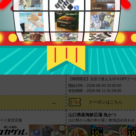
→
クーポンはこちら
クロスロード 楽天市場店
店
スマホアクセサリー販売ショップです
10% OFF
【期間限定】当店で使える10％OFFクー
開始日時：2026-06-04 20:00:00
有効期限：2026-06-11 01:59:00
→
クーポンはこちら
山口県産海鮮広場 魚かつ
ワード直営店舗
山口県から海の幸が届く!鮮魚詰め合わ