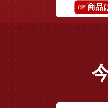
商品
"sale3_pj_cp"