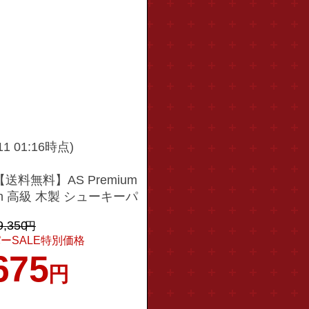
/11 01:16時点)
送料無料】AS Premium
Beech 高級 木製 シューキーパ
 革靴 型崩れ防止
9,350
円
ーSALE特別価格
675
円