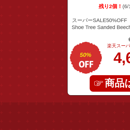
残り2個！
(6
スーパーSALE50%OFF【
Shoe Tree Sanded 
ー シューツリー
楽天スーパ
4,
50%
商品