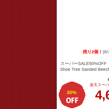
残り2個！
(6
スーパーSALE50%OFF【
Shoe Tree Sanded 
ー シューツリー
楽天スーパ
4,
50%