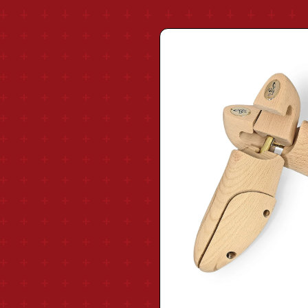
"sale_as_sb"