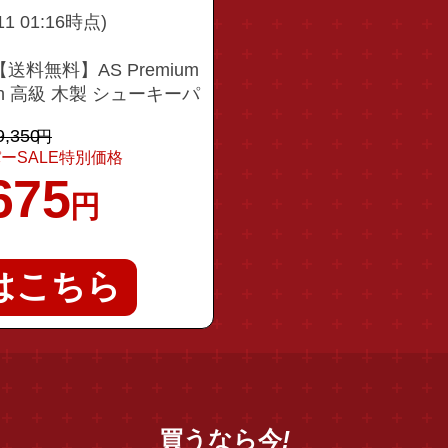
/11 01:16時点)
送料無料】AS Premium
Beech 高級 木製 シューキーパ
 革靴 型崩れ防止
9,350
円
ーSALE特別価格
675
円
はこちら
買うなら今
!