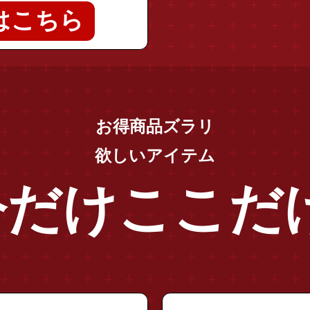
はこちら
お得商品ズラリ
欲しいアイテム
今だけ
ここだ
"sale3_tc_elastic"