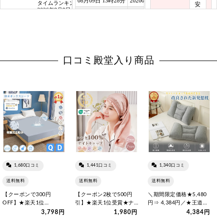
口コミ殿堂入り商品
1,680口コミ
1,441口コミ
1,340口コミ
送料無料
送料無料
送料無料
【クーポンで300円
【クーポン2枚で500円
＼期間限定価格★5,480
OFF】★楽天1位
引】★楽天1位受賞★ナ
円⇒ 4,384円／★王道の
★GOODAで掲載★天然
イトキャップ シルク ロ
頸椎ケア【楽天1位受賞…
3,798円
1,980円
4,384円