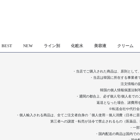
BEST
NEW
ライン別
化粧水
美容液
クリーム
・当店でご購入された商品は、原則として
・当店は韓国に所在する事業者
注文情報の
韓国の個人情報保護法制
・通関の都合上、必ず個人宅/個人名での
返送となった場合、諸費用
※転送会社や代行会
・個人輸入される商品は、全てご注文者自身の「個人使用・個人消費（日本に居
第三者への譲渡・転売が法令で禁止されるもの（医薬品、
・一部
・国内配送の商品は国内での