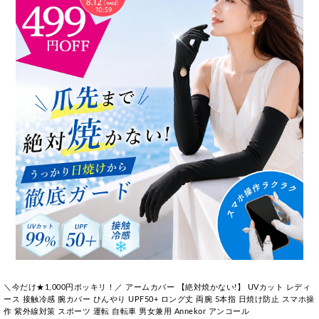
＼今だけ★1,000円ポッキリ！／ アームカバー 【絶対焼かない!】 UVカット レディ
ース 接触冷感 腕カバー ひんやり UPF50+ ロング丈 両腕 5本指 日焼け防止 スマホ操
作 紫外線対策 スポーツ 運転 自転車 男女兼用 Annekor アンコール