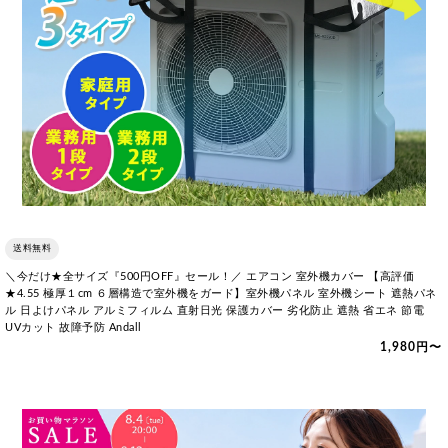
送料無料
＼今だけ★全サイズ『500円OFF』セール！／ エアコン 室外機カバー 【高評価
★4.55 極厚１cm ６層構造で室外機をガード】室外機パネル 室外機シート 遮熱パネ
ル 日よけパネル アルミフィルム 直射日光 保護カバー 劣化防止 遮熱 省エネ 節電
UVカット 故障予防 Andall
1,980円〜