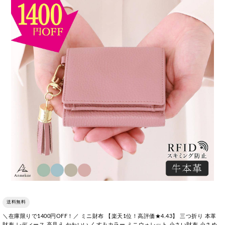
送料無料
＼在庫限りで1400円OFF！／ ミニ財布 【楽天1位！高評価★4.43】 三つ折り 本革
財布 レディース 高見え かわいい くすみカラー ミニウォレット 小さい財布 小さめ