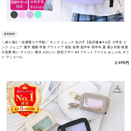
送料無料
＼残り僅か！在庫限りで半額／ キッズ リュック 女の子【高評価★4.62】小学生 ピ
ンク ジュニア 通学 通園 学童 アウトドア 背筋 姿勢 低学年 高学年 夏 暑さ対策 軽量
大容量 軽い ナイロン 撥水 かわいい 防犯ブザー A4 フラットファイル おしゃれ ギフ
ト アンコール
2,490円