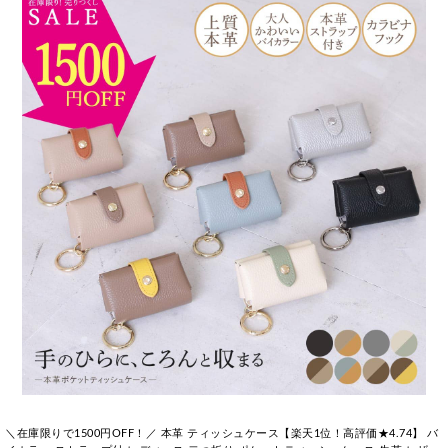
＼在庫限りで1500円OFF！／ 本革 ティッシュケース【楽天1位！高評価★4.74】 バ