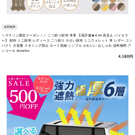
送料無料
＼マラソン限定クーポン！／ 二つ折り財布 本革 【高評価★4.64 高見え バイカラ
ー】 財布 ミニ財布 レディース 二つ折り 小さい財布 ミニウォレット 革 レザー コン
パクト 大容量 スキミング防止 カード収納 シンプル かわいい おしゃれ 送料無料 ア
ンコール Annekor
4,580円