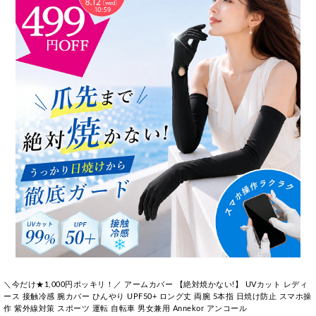
＼今だけ★1,000円ポッキリ！／ アームカバー 【絶対焼かない!】 UVカット レディ
ース 接触冷感 腕カバー ひんやり UPF50+ ロング丈 両腕 5本指 日焼け防止 スマホ操
作 紫外線対策 スポーツ 運転 自転車 男女兼用 Annekor アンコール