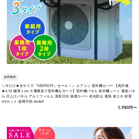
送料無料
＼今だけ★全サイズ『500円OFF』セール！／ エアコン 室外機カバー 【高評価
★4.53 極厚１cm ６層構造で室外機をガード】室外機パネル 室外機シート 遮熱パネ
ル 日よけパネル アルミフィルム 直射日光 保護カバー 劣化防止 遮熱 省エネ 節電
UVカット 故障予防 Andall
1,980円〜