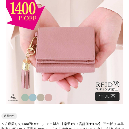
送料無料
＼在庫限りで1400円OFF！／ ミニ財布 【楽天1位！高評価★4.42】 三つ折り 本革
財布 レディース 高見え かわいい くすみカラー ミニウォレット 小さい財布 小さめ