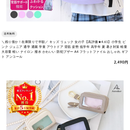
送料無料
＼残り僅か！在庫限りで半額／ キッズ リュック 女の子【高評価★4.61】小学生 ピ
ンク ジュニア 通学 通園 学童 アウトドア 背筋 姿勢 低学年 高学年 夏 暑さ対策 軽量
大容量 軽い ナイロン 撥水 かわいい 防犯ブザー A4 フラットファイル おしゃれ ギフ
ト アンコール
2,490円