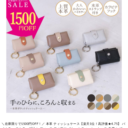
＼在庫限りで1500円OFF！／ 本革 ティッシュケース【楽天1位！高評価★4.75】 バ