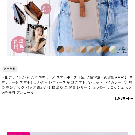
送料無料
＼旧デザインが今だけ1,980円！／ スマホポーチ【楽天1位10冠！高評価★4.41】 ス
マホポーチ スマホショルダー レディース 横型 スマホポシェット バイカラー L字 肩
掛 携帯 バック バッグ 斜めがけ 横 縦型 革 軽量 レザー ショルダー サコッシュ 大人
送料無料 アンコール
1,980円〜