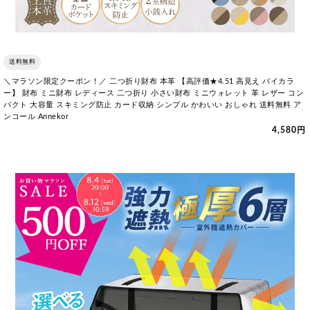
送料無料
＼マラソン限定クーポン！／ 二つ折り財布 本革 【高評価★4.51 高見え バイカラ
ー】 財布 ミニ財布 レディース 二つ折り 小さい財布 ミニウォレット 革 レザー コン
パクト 大容量 スキミング防止 カード収納 シンプル かわいい おしゃれ 送料無料 ア
ンコール Annekor
4,580円