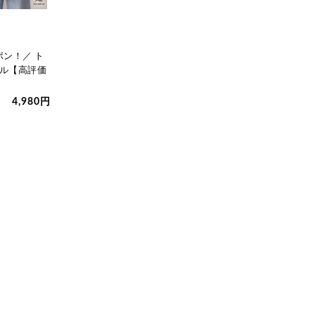
＼今だけ★20％OFFクーポン！
＼2個以上ご購入で4
／ イヤーカフ レディース 【痛
ーポン！／ 【プー
ン！／ ト
くなりにくい…
塩素 次亜塩…
リル【高評価
1,980円
4,980円