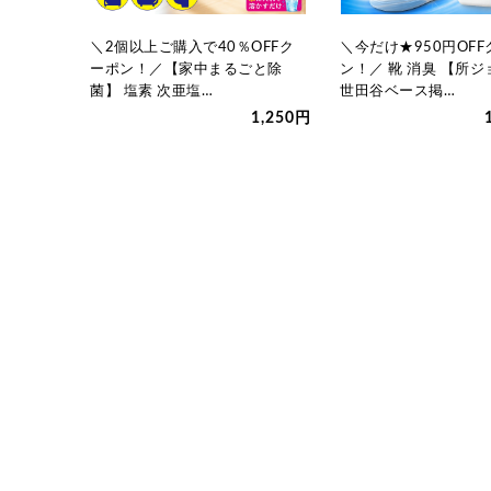
OFFク
＼2個以上ご購入で40％OFFク
＼今だけ★950円OFF
除菌に】
ーポン！／【家中まるごと除
ン！／ 靴 消臭 【所
菌】 塩素 次亜塩…
世田谷ベース掲…
1,250円
1,250円