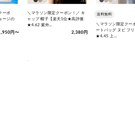
クーポ
＼マラソン限定クーポン！／ キ
送料無料
ジョージの
ャップ 帽子【楽天1位★高評価
＼マラソン限定クーポ
★4.62 紫外…
ートバッグ ヌビ フ
1,950円〜
2,380円
★4.45 上…