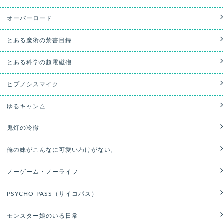
オーバーロード
とある魔術の禁書目録
とある科学の超電磁砲
ヒプノシスマイク
ゆるキャン△
鬼灯の冷徹
俺の妹がこんなに可愛いわけがない。
ノーゲーム・ノーライフ
PSYCHO-PASS（サイコパス）
モンスター娘のいる日常