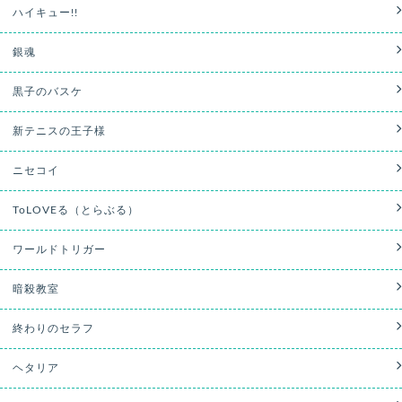
ハイキュー!!
銀魂
黒子のバスケ
新テニスの王子様
ニセコイ
ToLOVEる（とらぶる）
ワールドトリガー
暗殺教室
終わりのセラフ
ヘタリア