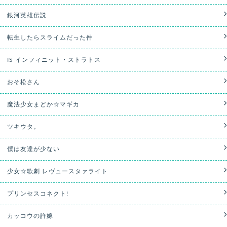
銀河英雄伝説
転生したらスライムだった件
IS インフィニット・ストラトス
おそ松さん
魔法少女まどか☆マギカ
ツキウタ。
僕は友達が少ない
少女☆歌劇 レヴュースタァライト
プリンセスコネクト!
カッコウの許嫁