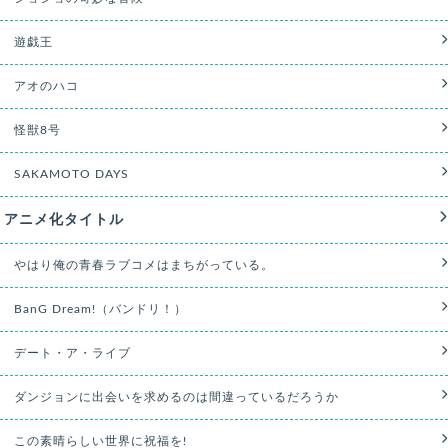
遊戯王
アオのハコ
怪獣8号
SAKAMOTO DAYS
アニメ化タイトル
やはり俺の青春ラブコメはまちがっている。
BanG Dream!（バンドリ！）
デート・ア・ライブ
ダンジョンに出会いを求めるのは間違っているだろうか
この素晴らしい世界に祝福を!