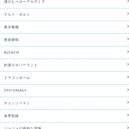
僕のヒーローアカデミア
ナルト・ボルト
東京喰種
呪術廻戦
BLEACH
約束のネバーランド
ドラゴンボール
SPY×FAMILY
チェンソーマン
血界戦線
ジョジョの奇妙な冒険