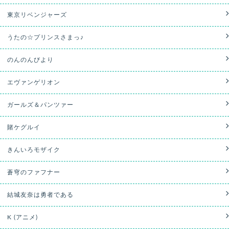
東京リベンジャーズ
うたの☆プリンスさまっ♪
のんのんびより
エヴァンゲリオン
ガールズ＆パンツァー
賭ケグルイ
きんいろモザイク
蒼穹のファフナー
結城友奈は勇者である
K (アニメ)