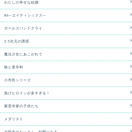
わたしの幸せな結婚
86—エイティシックス—
ガールズバンドクライ
2.5次元の誘惑
魔法少女にあこがれて
狼と香辛料
小市民シリーズ
負けヒロインが多すぎる！
紫雲寺家の子供たち
メダリスト
片田舎のおっさん、剣聖になる