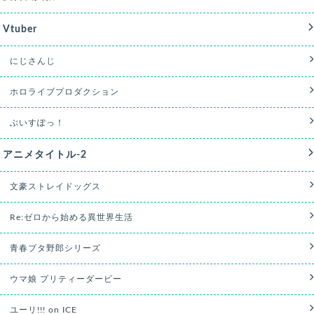
Vtuber
にじさんじ
ホロライブプロダクション
ぶいすぽっ！
アニメタイトル-2
文豪ストレイドッグス
Re:ゼロから始める異世界生活
青春ブタ野郎シリーズ
ウマ娘 プリティーダービー
ユーリ!!! on ICE