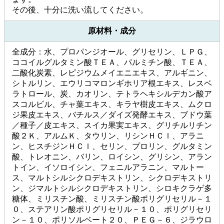
その後、十分に洗い流してください。
原材料・成分
全成分：水、プロパンジオール、グリセリン、ＬＰＧ、
ココイルグルタミン酸ＴＥＡ、パルミチン酸、ＴＥＡ、
二酸化炭素、レピジウムメイエニエキス、アルギニン、
シトルリン、エウリコマロンギホリア根エキス、レスベ
ラトロール、炭、カオリン、テトラヘキシルデカン酸ア
スコルビル、チャ葉エキス、キラヤ樹皮エキス、ムクロ
ジ果皮エキス、バチルス／ダイズ発酵エキス、ブドウ葉
／種子／皮エキス、スイカ果実エキス、グリチルリチン
酸２Ｋ、アルムＫ、タウリン、リシンＨＣｌ、アラニ
ン、ヒスチジンＨＣｌ、セリン、プロリン、グルタミン
酸、トレオニン、バリン、ロイシン、グリシン、アラン
トイン、イソロイシン、フェニルアラニン、マルトー
ス、マルトシルシクロデキストリン、シクロデキストリ
ン、ジマルトシルシクロデキストリン、シロキクラゲ多
糖体、ミリスチン酸、ミリスチン酸ポリグリセリル－１
０、ステアリン酸ポリグリセリル－１０、ポリグリセリ
ン－１０、ポリソルベート２０、ＰＥＧ－６、ジラウロ