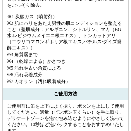
をごっそり除去。
※1 炭酸ガス（噴射剤）
※2 肌にハリをあたえ男性の肌コンディションを整える
こと（整肌成分：アルギニン、シトルリン、マカ（BG.
水.レピジウムメイエニ根エキス）、トンカットアリ
（エウリコマロンギホリア根エキス,バチルス/ダイズ発
酵エキス））
※3 角質層まで
※4 （乾燥による）かさつき
※5 汚れや古い角質による
※6 汚れ吸着成分
※7 カオリン（汚れ吸着成分）
ご使用方法
ご使用前に缶を上下によく振り、ボタンを上にして使用
してください。適量（ピンポン玉くらい）を手に取り、
デリケートゾーンを泡で包み込むようにやさしく洗って
ください。10秒ほど泡パックすることをおすすめいたし
ます。