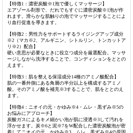
【特徴1：濃密炭酸※1泡で優しくマッサージ】
エアゾール剤形で、だれでもすぐに濃密炭酸※1泡が作
れます。滑らかな肌触りの泡でマッサージすることによ
り血行促進を導きます。
【特徴2：男性力をサポートするライジングアップ成分
※2（マカ※2、アルギニン、シトルリン、トンカットア
リ※2）配合】
硬い意思が必要なときに役立つ成分を厳選配合。マッサ
ージしながら洗浄することで、コンディションをととの
えます。
【特徴3：肌を整える保湿成分14種のアミノ酸配合】
肌の一番外側にある角層の半分以上を構成するアミノ
酸。そのアミノ酸を補充※3することで、肌をととのえ
ます。
【特徴4：ニオイの元・かゆみ※4・ムレ・黒ずみ※5の
お悩みにアプローチ】
炭酸ガスによるキメ細かい泡が肌に浸透※3して汚れを
浮かせます。炭※6と泥※7をW配合した濃密炭酸泡が密
着してニオイの元、かゆみ※3、ムレ、黒ずみ※4の原因