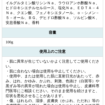
イルグルタミン酸リシンＮａ、ラウロアンホ酢酸Ｎａ、
ヒドロキシエチルセルロース、塩化Ｎａ、ＥＤＴＡ－４
Ｎａ、クエン酸、フェノキシエタノール、ｏ－シメン－
５－オール、ＢＧ、デヒドロ酢酸Ｎａ、ソルビン酸Ｋ、
安息香酸Ｎａ、香料
容量
100g
使用上のご注意
・肌に異常が生じていないかよく注意してご使用くださ
い。
・肌に合わない場合は使用を中止してください。
・使用中、または使用した肌に直射日光があたって、赤
み、はれ、かゆみ、かぶれ、刺激、色抜け（白斑等）や
黒ずみ等の異常が現れた場合は使用を中止し、皮膚科専
門医等にご相談ください。そのまま使用を続けますと、
症状を悪化させることがあります。
・傷、はれもの、湿疹、皮膚炎（かぶれ、ただれ）等の