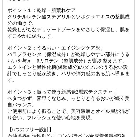
ポイント１：乾燥・肌荒れケア
グリチルレチン酸ステアリルとツボクサエキスの整肌成
分の働きで、
乾燥しがちなデリケートゾーンをやさしく保湿し、肌を
すこやかに保ちます。
ポイント２：うるおい・エイジングケア※₁
バラプラセンタ（保湿成分）が乾燥しやすい部分にうる
おいを与え、βカロテン（整肌成分）が肌を整えます。
エクトインと異性化糖(保湿成分)のダブルのうるおい設
計でしっとり感が続き、ハリや弾力感のある肌へ導きま
す。
ポイント３：振って使う新感覚2層式テクスチャ！
ベタつかず、素早くなじみ、っとりとうるおいが続く美
自バランス。
ご使用前によく振ることで、美容液層とオイル層が混ざ
り合い、フレッシュな使い心地を実現。
【6つのフリー設計】
石油系界面活性剤/シリコン/パラベン/合成着色料/鉱物