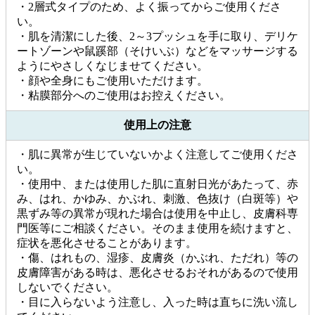
・2層式タイプのため、よく振ってからご使用くださ
い。
・肌を清潔にした後、2～3プッシュを手に取り、デリケ
ートゾーンや鼠蹊部（そけいぶ）などをマッサージする
ようにやさしくなじませてください。
・顔や全身にもご使用いただけます。
・粘膜部分へのご使用はお控えください。
使用上の注意
・肌に異常が生じていないかよく注意してご使用くださ
い。
・使用中、または使用した肌に直射日光があたって、赤
み、はれ、かゆみ、かぶれ、刺激、色抜け（白斑等）や
黒ずみ等の異常が現れた場合は使用を中止し、皮膚科専
門医等にご相談ください。そのまま使用を続けますと、
症状を悪化させることがあります。
・傷、はれもの、湿疹、皮膚炎（かぶれ、ただれ）等の
皮膚障害がある時は、悪化させるおそれがあるので使用
しないでください。
・目に入らないよう注意し、入った時は直ちに洗い流し