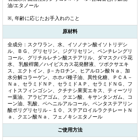
油/エタノール
※₁ 年齢に応じたお手入れのこと
原材料
全成分：スクワラン、水、イソノナン酸イソトリデシ
ル、ＢＧ、グリセリン、ジグリセリン、ペンチレングリ
コール、グリチルレチン酸ステアリル、ダマスクバラ花
水、 乳酸桿菌／ハイビスカス花発酵液、ツボクサエキ
ス、エクトイン、β－カロチン、ヒアルロン酸Ｎａ、加
水分解コラーゲン、ホホバ種子油、異性化糖、ＰＣＡ－
Ｎａ、セラミドＮＰ、セラミドＡＰ、セラミドＮＧ、フ
ィトスフィンゴシン、クチナシ果実エキス、ティーツリ
ー葉油、アラビアゴム、クエン酸、キサンタンガム、コ
ーン油、乳酸、ベヘニルアルコール、ペンタステアリン
酸ポリグリセリル－１０、ステアロイルラクチレートＮ
ａ、クエン酸Ｎａ、フェノキシエタノール
ご使用方法