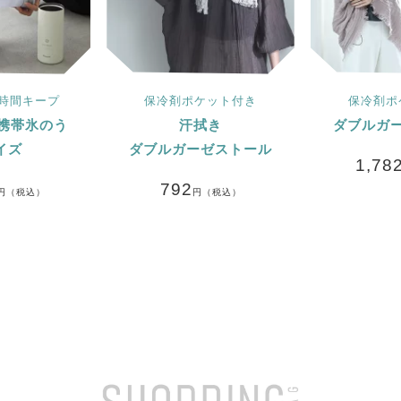
4時間キープ
保冷剤ポケット付き
保冷剤ポ
携帯氷のう
汗拭き
ダブルガ
イズ
ダブルガーゼストール
1,78
792
円（税込）
円（税込）