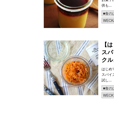
供も...
■食の
WEC
【は
スパ
クル
はじめ
スパイ
試し...
■食の
WEC