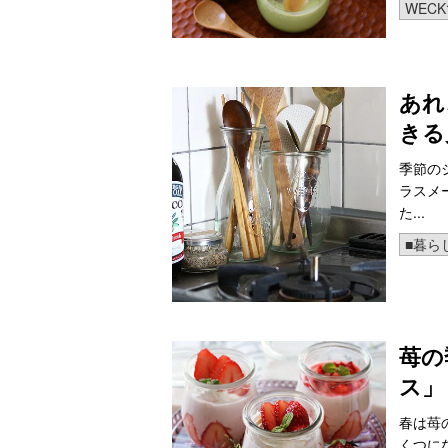
WEC
あれ
きる
季節の
ラスメ
た...
■暮ら
苺の
ス」
春は苺
くつに