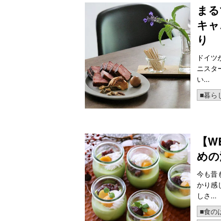
まる
キャ
り
ドイツ
ニスタ
い...
■暮ら
【W
めの
今も昔
かり感
しさ...
■食の