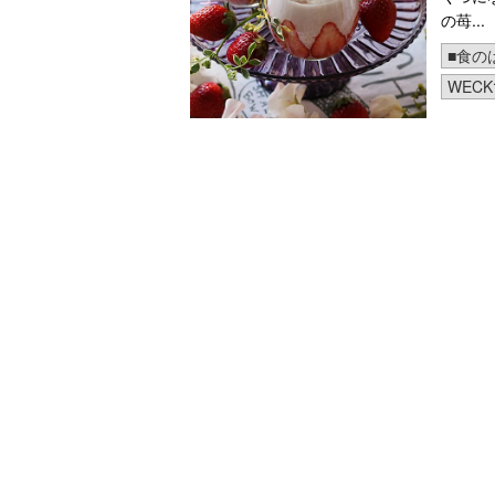
の苺...
■食の
WEC