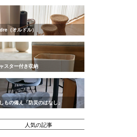
rdre（オルドル）
ャスター付き収納
しもの備え「防災のはなし」
人気の記事