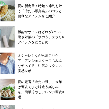
夏の新定番！時短＆節約も叶
う「冷たい麺弁当」のコツと
便利なアイテムをご紹介
機能やサイズはどれがいい？
暑さ対策の「氷のう」ズラリ6
アイテムを総まとめ！
オシャレしながら肩こりケ
ア！アンジェスタッフもみん
な使ってる、磁気ネックレス
実感レポ
夏の定番「冷たい麺」、今年
は蕎麦でひと味違う楽しみ
を。簡単冷やしアレンジ蕎麦3
選！