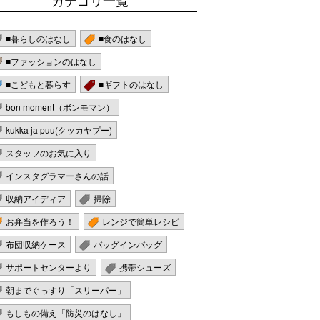
カテゴリ一覧
■暮らしのはなし
■食のはなし
■ファッションのはなし
■こどもと暮らす
■ギフトのはなし
bon moment（ボンモマン）
kukka ja puu(クッカヤプー)
スタッフのお気に入り
インスタグラマーさんの話
収納アイディア
掃除
お弁当を作ろう！
レンジで簡単レシピ
布団収納ケース
バッグインバッグ
サポートセンターより
携帯シューズ
朝までぐっすり「スリーパー」
もしもの備え「防災のはなし」