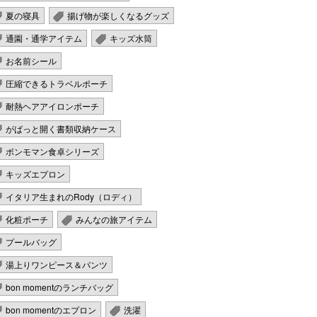
夏の寝具
揚げ物が楽しくなるグッズ
通園・通学アイテム
キッズ水筒
お名前シール
圧縮できるトラベルポーチ
耐熱ヘアアイロンポーチ
がばっと開く書類収納ケース
ボンモマン食卓シリーズ
キッズエプロン
イタリア生まれのRody（ロディ）
化粧ポーチ
みんなの旅アイテム
プールバッグ
湯上りワンピース＆パンツ
bon momentのランチバッグ
bon momentのエプロン
洗濯