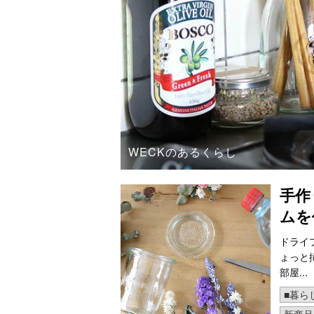
WECKのあるくらし
手作
ムを
ドライ
ょっと
部屋...
■暮ら