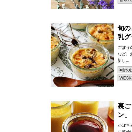
新商品
旬の
乳グ
ごぼう
など、
新し...
■食の
WEC
裏ご
ン」
かぼち
お菓子