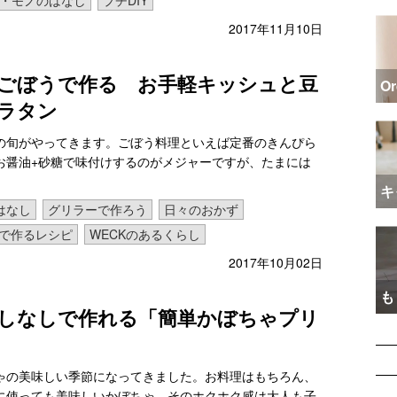
・モノのはなし
プチDIY
2017年11月10日
ごぼうで作る お手軽キッシュと豆
O
ラタン
の旬がやってきます。ごぼう料理といえば定番のきんぴら
お醤油+砂糖で味付けするのがメジャーですが、たまには
キ
はなし
グリラーで作ろう
日々のおかず
Kで作るレシピ
WECKのあるくらし
2017年10月02日
も
しなしで作れる「簡単かぼちゃプリ
ゃの美味しい季節になってきました。お料理はもちろん、
に使っても美味しいかぼちゃ。そのホクホク感は大人も子