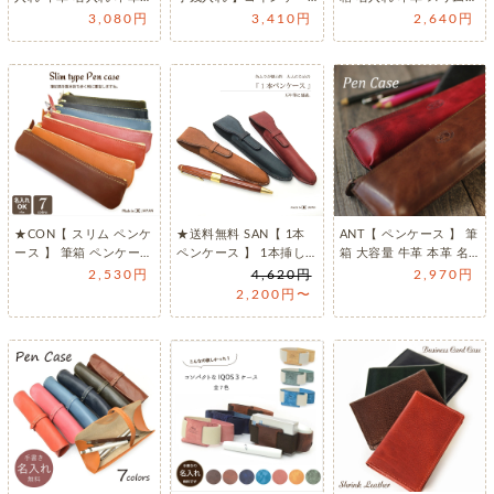
マイクロ メンズ レデ
ス 小さい財布 財布 マ…
コンパクト ペン3本収
3,080円
3,410円
2,640円
ィ…
納…
★CON【 スリム ペンケ
★送料無料 SAN【 1本
ANT【 ペンケース 】 筆
ース 】 筆箱 ペンケース
ペンケース 】 1本挿し
箱 大容量 牛革 本革 名
牛革 本革 レザー 名…
ペンケース 万年筆 シ…
入れ 日本製 革 皮 …
2,530円
4,620円
2,970円
2,200円〜