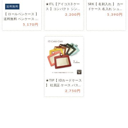
★ITL【アイコス3 ケー
SRK【 名刺入れ 】 カー
送料無料
ス 】コンパクト シンプ
ドケース 名入れ シュリ
ル 革 イタリア革 名入
ンクレザー 本革 コン
【 ロールペンケース 】
2,200円
5,390円
れ…
パ…
送料無料 ペンケース お
しゃれ かわいい 大容
5,170円
量 …
★TIP【 IDカードケース
】 社員証 ケース パスケ
ース 幼稚園の名札用…
2,750円