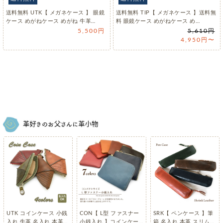
送料無料 UTK【 メガネケース 】 眼鏡
送料無料 TIP【 メガネケース 】送料無
ケース めがねケース めがね 牛革…
料 眼鏡ケース めがねケース め…
5,500円
5,610円
4,950円〜
UTK コインケース 小銭
CON【 L型 ファスナー
SRK【 ペンケース 】筆
入れ 牛革 名入れ 本革
小銭入れ 】コインケー
箱 名入れ 本革 スリム