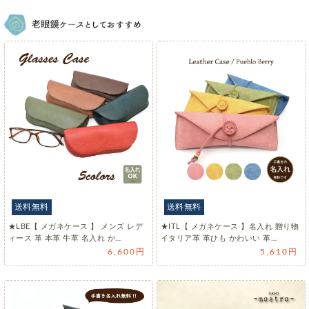
送料無料
送料無料
★LBE【 メガネケース 】 メンズ レデ
★ITL【 メガネケース 】名入れ 贈り物
ィース 革 本革 牛革 名入れ か…
イタリア革 革ひも かわいい 革…
6,600円
5,610円