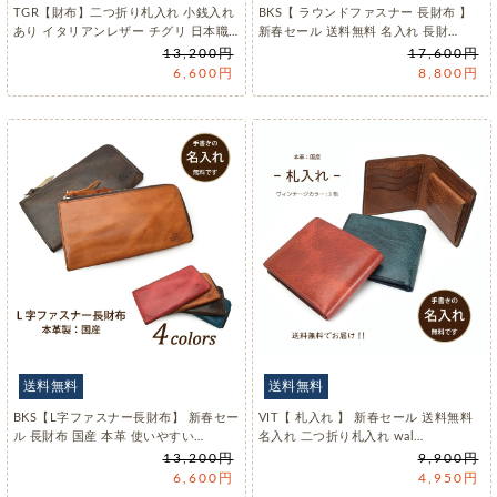
TGR【財布】二つ折り札入れ 小銭入れ
BKS【 ラウンドファスナー 長財布 】
あり イタリアンレザー チグリ 日本職…
新春セール 送料無料 名入れ 長財…
13,200円
17,600円
6,600円
8,800円
送料無料
送料無料
BKS【L字ファスナー長財布】 新春セー
VIT【 札入れ 】 新春セール 送料無料
ル 長財布 国産 本革 使いやすい…
名入れ 二つ折り札入れ wal…
13,200円
9,900円
6,600円
4,950円