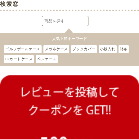
検索窓
人気上昇キーワード
ゴルフボールケース
メガネケース
ブックカバー
小銭入れ
財布
IDカードケース
ペンケース