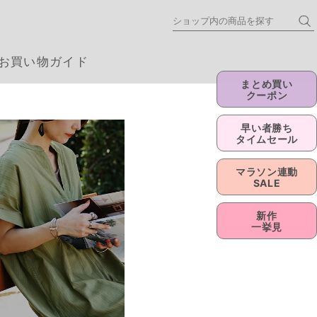
まとめ買い
クーポン
早い者勝ち
タイムセール
マラソン連動
SALE
新作
一挙見