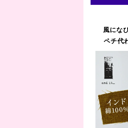
風にな
ペチ代