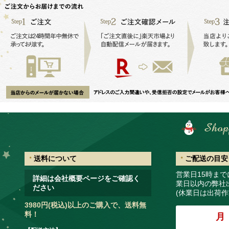
送料について
ご配送の目安
営業日15時ま
詳細は会社概要ページをご確認く
業日以内の弊社
ださい
(休業日は出荷
3980円(税込)以上
のご購入で、
送料無
料！