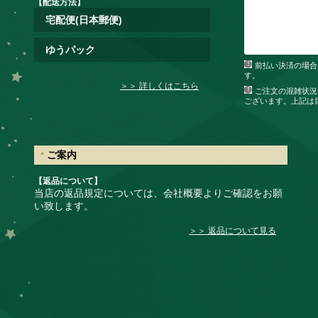
【配送方法】
宅配便(日本郵便)
ゆうパック
前払い決済の場合
す。
＞＞ 詳しくはこちら
ご注文の混雑状況
ございます。上記は
ご案内
【返品について】
当店の返品規定については、会社概要よりご確認をお願
い致します。
＞＞ 返品について見る