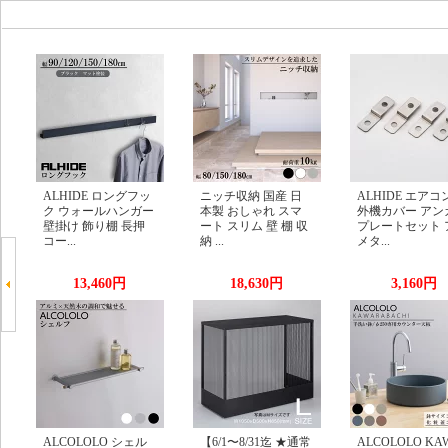
ALHIDE ロングフッ
ニッチ収納 国産 日
ALHIDE エアコ
ク ウォールハンガー
本製 おしゃれ スマ
外機カバー アン
壁掛け 飾り棚 長押
ート スリム 壁 棚 収
プレートセット 
コー...
納 ...
メタ...
13,460円
18,630円
3,160円
ALCOLOLO シェル
【6/1〜8/31迄 ★通常
ALCOLOLO KA