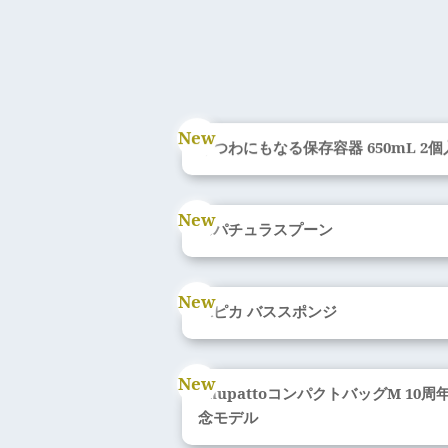
うつわにもなる保存容器 650mL 2個
スパチュラスプーン
水ピカ バススポンジ
ShupattoコンパクトバッグM 10周
念モデル