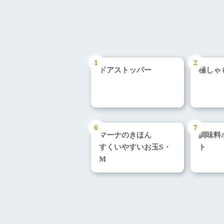
ドアストッパー
極しゃ
マーナのきほん
調味料
すくいやすいお玉S・
ト
M