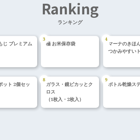
Ranking
ランキング
もじ プレミアム
極 お米保存袋
マーナのきほ
つかみやすい
ポット 2個セッ
ガラス・鏡ピカッとク
ボトル乾燥ス
ロス
（1枚入・2枚入）