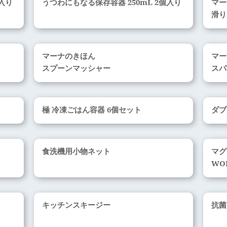
入り
うつわにもなる保存容器 250mL 2個入り
マー
滑り
マーナのきほん
マー
スプーンマッシャー
スパ
極 冷凍ごはん容器 6個セット
ダブ
食洗機用小物ネット
マグ 
WO
キッチンスキージー
抗菌