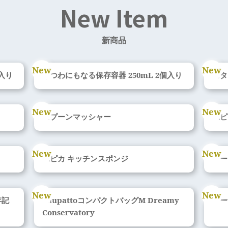
New Item
新商品
入り
うつわにもなる保存容器 250mL 2個入り
スタ
スプーンマッシャー
水ピ
水ピカ キッチンスポンジ
シー
年記
ShupattoコンパクトバッグM Dreamy
マー
Conservatory